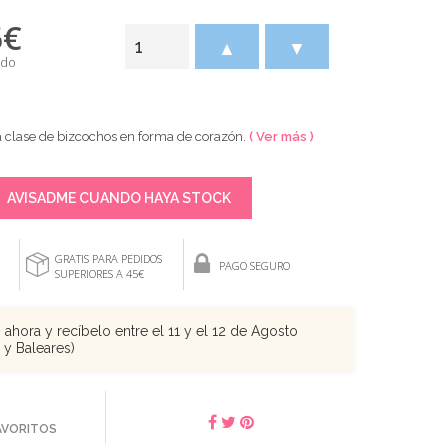
5
€
▲
▼
ido
 clase de bizcochos en forma de corazón.
( Ver más )
AVISADME CUANDO HAYA STOCK
GRATIS PARA PEDIDOS
PAGO SEGURO
SUPERIORES A 45€
ahora y recíbelo entre el 11 y el 12 de Agosto
s y Baleares)
FAVORITOS