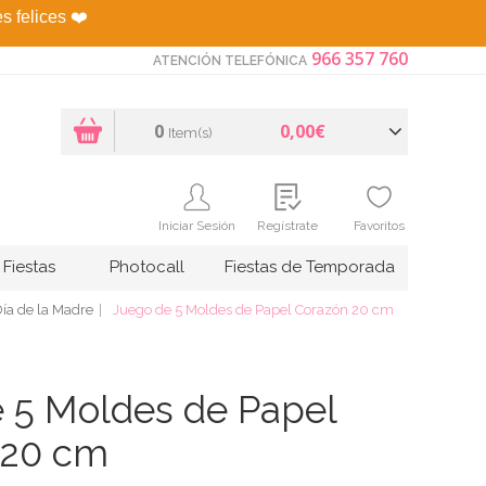
es felices
❤️
966 357 760
ATENCIÓN TELEFÓNICA
0
0,00€
Item(s)
Iniciar Sesión
Regístrate
Favoritos
Fiestas
Photocall
Fiestas de Temporada
ía de la Madre
Juego de 5 Moldes de Papel Corazón 20 cm
 5 Moldes de Papel
 20 cm