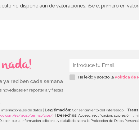
tículo no dispone aún de valoraciones. ¡Se el primero en valor
s nada!
He leído y acepto la
Política de 
ue ya reciben cada semana
as novedades en repostería y fiestas
s
 internacionales de datos |
Legitimación:
Consentimiento del interesado. |
Trans
evo.com/es/legal/termsofuse/)
. |
Derechos:
Acceso, rectificación, supresión, limi
isponible la información adicional y detallada sobre la Protección de Datos Persona