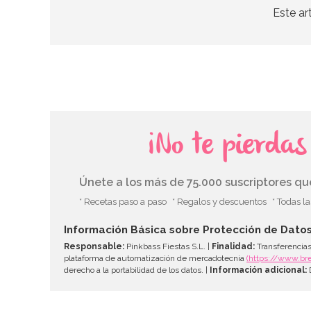
Este ar
¡No te pierda
Únete a los más de 75.000 suscriptores q
* Recetas paso a paso
* Regalos y descuentos
* Todas l
Información Básica sobre Protección de Dato
Responsable:
Pinkbass Fiestas S.L. |
Finalidad:
Transferencias
plataforma de automatización de mercadotecnia
(https://www.br
derecho a la portabilidad de los datos. |
Información adicional:
D