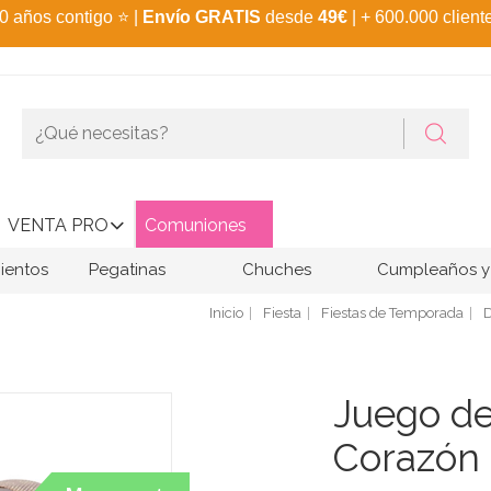
0 años contigo
⭐
|
Envío GRATIS
desde
49€
| + 600.000 client
VENTA PRO
Comuniones
ientos
Pegatinas
Chuches
Cumpleaños y 
Inicio
Fiesta
Fiestas de Temporada
D
Juego de
Corazón