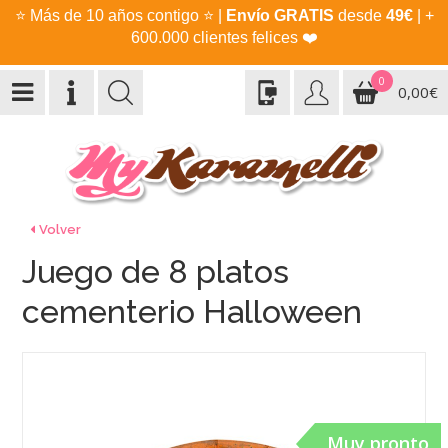
⭐
Más de 10 años contigo
⭐
|
Envío GRATIS
desde
49€
| +
600.000 clientes felices
❤️
0
0,00€
Volver
Juego de 8 platos
cementerio Halloween
Muy pronto