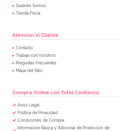
Quiénes Somos
Tienda Física
Atención al Cliente
Juego de 25 Pajitas Azul Vintage
Contacto
Trabaja con nosotros
Preguntas Frecuentes
2,95€
Mapa del Sitio
AÑADIR
Compra Online con Total Confianza
Aviso Legal
Política de Privacidad
Condiciones de Compra
Información Básica y Adicional de Protección de