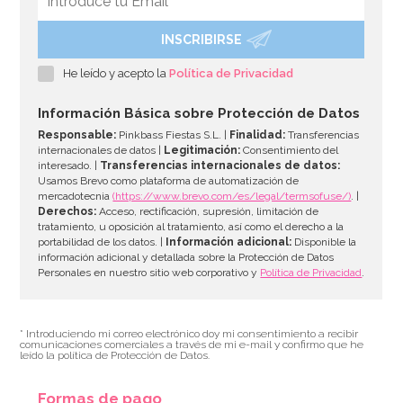
INSCRIBIRSE
Juego de 6 bolas de papel Honeycomb
He leído y acepto la
Política de Privacidad
7,49€
Información Básica sobre Protección de Datos
Responsable:
Pinkbass Fiestas S.L. |
Finalidad:
Transferencias
internacionales de datos |
Legitimación:
Consentimiento del
interesado. |
Transferencias internacionales de datos:
AÑADIR
Usamos Brevo como plataforma de automatización de
mercadotecnia
(https://www.brevo.com/es/legal/termsofuse/)
. |
Derechos:
Acceso, rectificación, supresión, limitación de
tratamiento, u oposición al tratamiento, así como el derecho a la
portabilidad de los datos. |
Información adicional:
Disponible la
información adicional y detallada sobre la Protección de Datos
Personales en nuestro sitio web corporativo y
Política de Privacidad
.
* Introduciendo mi correo electrónico doy mi consentimiento a recibir
comunicaciones comerciales a través de mi e-mail y confirmo que he
leído la política de Protección de Datos.
Formas de pago