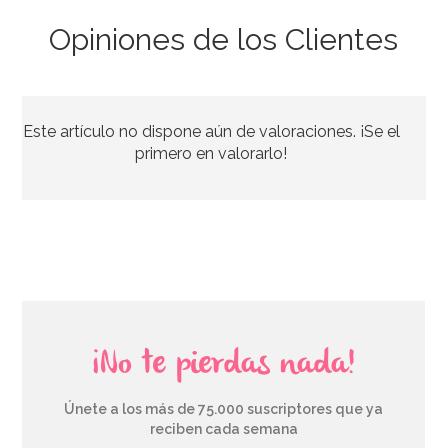
Opiniones de los Clientes
Pack de 12 Globos Rosa Mate 30 cm
Este artículo no dispone aún de valoraciones. ¡Se el
2,85€
primero en valorarlo!
AÑADIR
¡No te pierdas nada!
Únete a los más de 75.000 suscriptores que ya
reciben cada semana