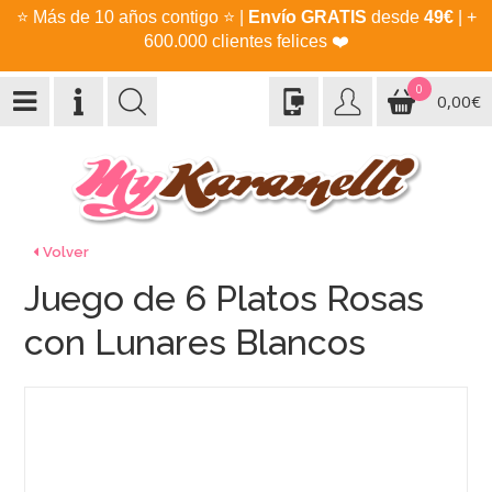
⭐
Más de 10 años contigo
⭐
|
Envío GRATIS
desde
49€
| +
600.000 clientes felices
❤️
0
0,00€
Volver
Juego de 6 Platos Rosas
con Lunares Blancos