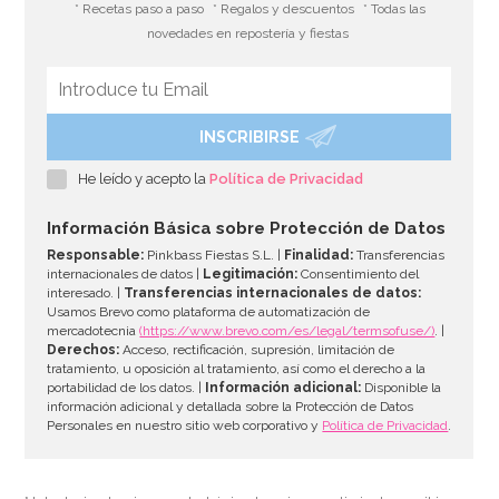
* Recetas paso a paso
* Regalos y descuentos
* Todas las
novedades en repostería y fiestas
INSCRIBIRSE
Figura Bautizo Niña Dormida 9 cm - Dekora
He leído y acepto la
Política de Privacidad
8,95€
Información Básica sobre Protección de Datos
Responsable:
Pinkbass Fiestas S.L. |
Finalidad:
Transferencias
internacionales de datos |
Legitimación:
Consentimiento del
interesado. |
Transferencias internacionales de datos:
AÑADIR
Usamos Brevo como plataforma de automatización de
mercadotecnia
(https://www.brevo.com/es/legal/termsofuse/)
. |
Derechos:
Acceso, rectificación, supresión, limitación de
tratamiento, u oposición al tratamiento, así como el derecho a la
portabilidad de los datos. |
Información adicional:
Disponible la
información adicional y detallada sobre la Protección de Datos
Personales en nuestro sitio web corporativo y
Política de Privacidad
.