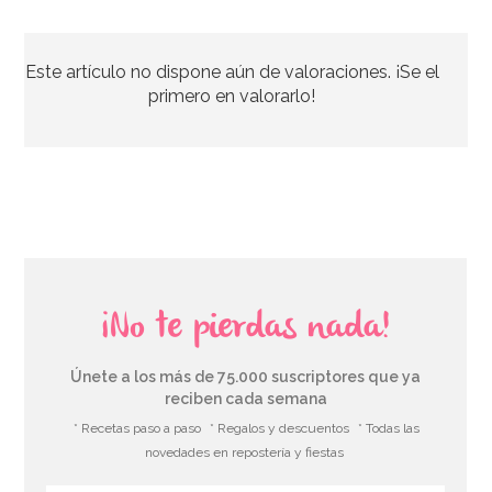
Molde Dora la Exploradora
Este artículo no dispone aún de valoraciones. ¡Se el
15,95€
primero en valorarlo!
AÑADIR
¡No te pierdas nada!
Únete a los más de 75.000 suscriptores que ya
reciben cada semana
* Recetas paso a paso
* Regalos y descuentos
* Todas las
novedades en repostería y fiestas