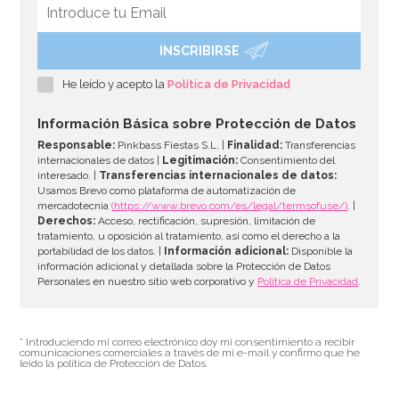
INSCRIBIRSE
Piñata Caballo Marrón 42 cm
He leído y acepto la
Política de Privacidad
27,01€
32,95€
Información Básica sobre Protección de Datos
Responsable:
Pinkbass Fiestas S.L. |
Finalidad:
Transferencias
internacionales de datos |
Legitimación:
Consentimiento del
interesado. |
Transferencias internacionales de datos:
AÑADIR
Usamos Brevo como plataforma de automatización de
mercadotecnia
(https://www.brevo.com/es/legal/termsofuse/)
. |
Derechos:
Acceso, rectificación, supresión, limitación de
tratamiento, u oposición al tratamiento, así como el derecho a la
portabilidad de los datos. |
Información adicional:
Disponible la
información adicional y detallada sobre la Protección de Datos
Personales en nuestro sitio web corporativo y
Política de Privacidad
.
* Introduciendo mi correo electrónico doy mi consentimiento a recibir
comunicaciones comerciales a través de mi e-mail y confirmo que he
leído la política de Protección de Datos.