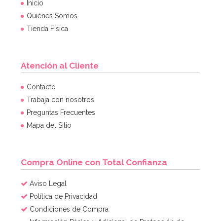
Inicio
Quiénes Somos
Tienda Física
Atención al Cliente
Fiesta en una caja para 12 Sir Bakealot
Contacto
Trabaja con nosotros
Preguntas Frecuentes
15,95€
Mapa del Sitio
AÑADIR
Compra Online con Total Confianza
Aviso Legal
Política de Privacidad
Condiciones de Compra