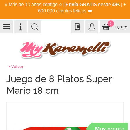
⭐
Más de 10 años contigo
⭐
|
Envío GRATIS
desde
49€
| +
600.000 clientes felices
❤️
0
0,00€
Volver
Juego de 8 Platos Super
Mario 18 cm
Muy pronto