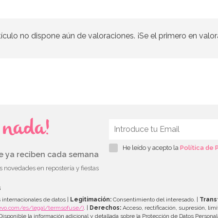
tículo no dispone aún de valoraciones. ¡Se el primero en valor
s nada!
He leído y acepto la
Política de 
ue ya reciben cada semana
as novedades en repostería y fiestas
s
 internacionales de datos |
Legitimación:
Consentimiento del interesado. |
Trans
evo.com/es/legal/termsofuse/)
. |
Derechos:
Acceso, rectificación, supresión, limi
isponible la información adicional y detallada sobre la Protección de Datos Persona