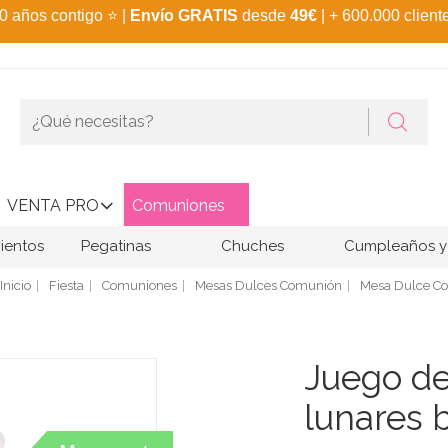
0 años contigo
⭐
|
Envío GRATIS
desde
49€
| + 600.000 client
VENTA PRO
Comuniones
ientos
Pegatinas
Chuches
Cumpleaños y 
Inicio
Fiesta
Comuniones
Mesas Dulces Comunión
Mesa Dulce C
Juego de
lunares 