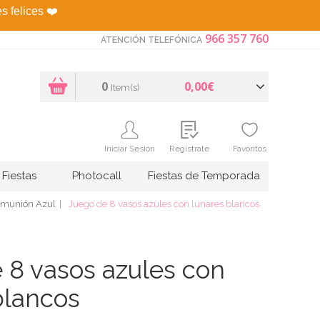
es felices
❤️
966 357 760
ATENCIÓN TELEFÓNICA
0
0,00€
Item(s)
Iniciar Sesión
Regístrate
Favoritos
Fiestas
Photocall
Fiestas de Temporada
omunión Azul
Juego de 8 vasos azules con lunares blancos
 8 vasos azules con
blancos