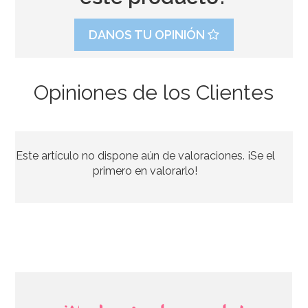
DANOS TU OPINIÓN
Opiniones de los Clientes
Vela de Cumpleaños Branch 2D Trolls
Este artículo no dispone aún de valoraciones. ¡Se el
3,50€
primero en valorarlo!
AÑADIR