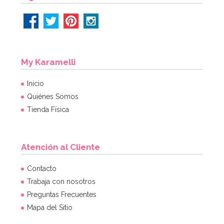
My Karamelli
Inicio
Quiénes Somos
Tienda Física
Atención al Cliente
Regalos para piñata Shimmer y Shine
Contacto
Trabaja con nosotros
Preguntas Frecuentes
9,99€
17,99€
Mapa del Sitio