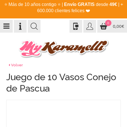
⭐
Más de 10 años contigo
⭐
|
Envío GRATIS
desde
49€
| +
600.000 clientes felices
❤️
0
0,00€
Volver
Juego de 10 Vasos Conejo
de Pascua