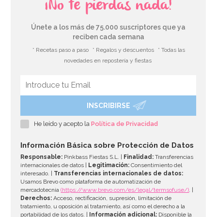
¡No te pierdas nada!
Únete a los más de 75.000 suscriptores que ya
reciben cada semana
* Recetas paso a paso
* Regalos y descuentos
* Todas las
novedades en repostería y fiestas
INSCRIBIRSE
Piñata Caballo Marrón 42 cm
He leído y acepto la
Política de Privacidad
27,01€
32,95€
Información Básica sobre Protección de Datos
Responsable:
Pinkbass Fiestas S.L. |
Finalidad:
Transferencias
internacionales de datos |
Legitimación:
Consentimiento del
interesado. |
Transferencias internacionales de datos:
AÑADIR
Usamos Brevo como plataforma de automatización de
mercadotecnia
(https://www.brevo.com/es/legal/termsofuse/)
. |
Derechos:
Acceso, rectificación, supresión, limitación de
tratamiento, u oposición al tratamiento, así como el derecho a la
portabilidad de los datos. |
Información adicional:
Disponible la