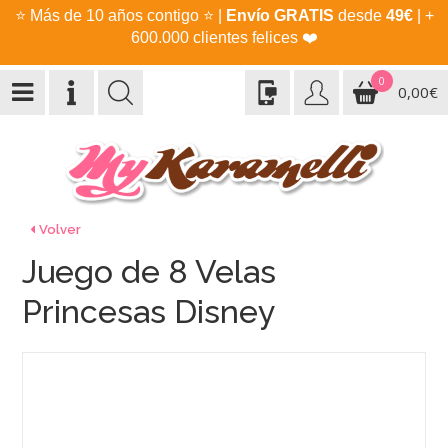
⭐
Más de 10 años contigo
⭐
|
Envío GRATIS
desde
49€
| +
600.000 clientes felices
❤️
0
0,00€
Volver
Juego de 8 Velas
Princesas Disney