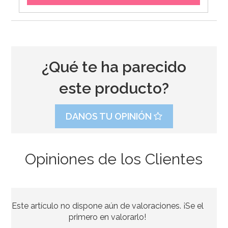
¿Qué te ha parecido
este producto?
DANOS TU OPINIÓN
Opiniones de los Clientes
Juego de 10 Vasos de Papel Rosa Pastel
Este artículo no dispone aún de valoraciones. ¡Se el
1,50€
primero en valorarlo!