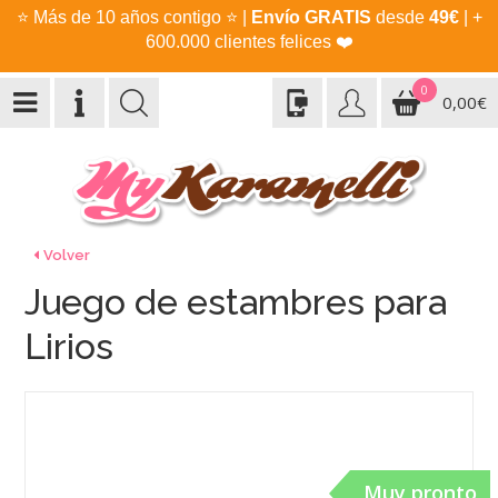
⭐
Más de 10 años contigo
⭐
|
Envío GRATIS
desde
49€
| +
600.000 clientes felices
❤️
0
0,00€
Volver
Juego de estambres para
Lirios
Muy pronto