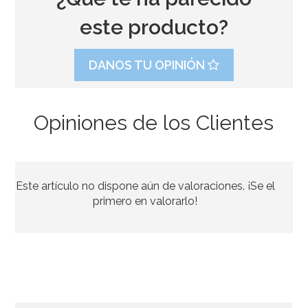
este producto?
DANOS TU OPINIÓN
Opiniones de los Clientes
Estambres finos rojos
Este artículo no dispone aún de valoraciones. ¡Se el
3,95€
primero en valorarlo!
AÑADIR