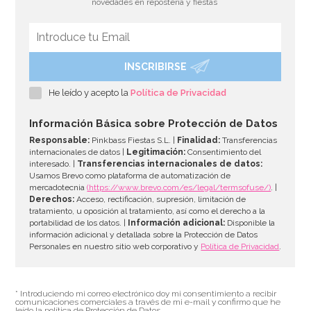
novedades en repostería y fiestas
INSCRIBIRSE
Cortador Cáliz de Comunión
He leído y acepto la
Política de Privacidad
3,89€
Información Básica sobre Protección de Datos
Responsable:
Pinkbass Fiestas S.L. |
Finalidad:
Transferencias
internacionales de datos |
Legitimación:
Consentimiento del
interesado. |
Transferencias internacionales de datos:
AÑADIR
Usamos Brevo como plataforma de automatización de
mercadotecnia
(https://www.brevo.com/es/legal/termsofuse/)
. |
Derechos:
Acceso, rectificación, supresión, limitación de
tratamiento, u oposición al tratamiento, así como el derecho a la
portabilidad de los datos. |
Información adicional:
Disponible la
información adicional y detallada sobre la Protección de Datos
Personales en nuestro sitio web corporativo y
Política de Privacidad
.
* Introduciendo mi correo electrónico doy mi consentimiento a recibir
comunicaciones comerciales a través de mi e-mail y confirmo que he
leído la política de Protección de Datos.