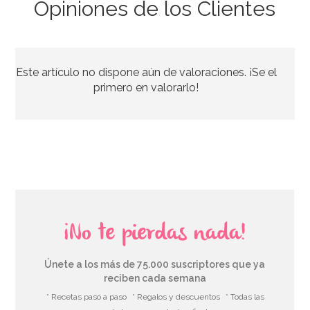
Opiniones de los Clientes
Cartel Mi Primera Comunión Niña
Este artículo no dispone aún de valoraciones. ¡Se el
2,70€
primero en valorarlo!
AÑADIR
¡No te pierdas nada!
Únete a los más de 75.000 suscriptores que ya
reciben cada semana
* Recetas paso a paso
* Regalos y descuentos
* Todas las