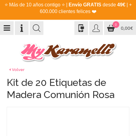
⭐
Más de 10 años contigo
⭐
|
Envío GRATIS
desde
49€
| +
600.000 clientes felices
❤️
0
0,00€
Volver
Kit de 20 Etiquetas de
Madera Comunión Rosa