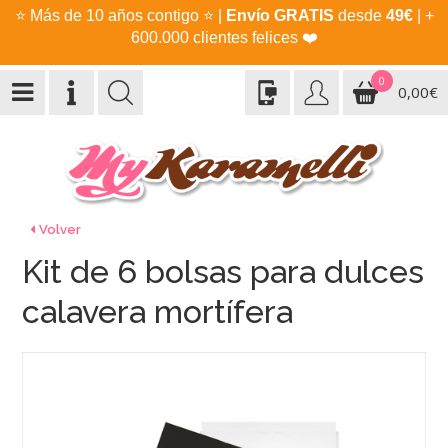
⭐
Más de 10 años contigo
⭐
|
Envío GRATIS
desde
49€
| +
600.000 clientes felices
❤️
0
0,00€
Volver
Kit de 6 bolsas para dulces
calavera mortífera