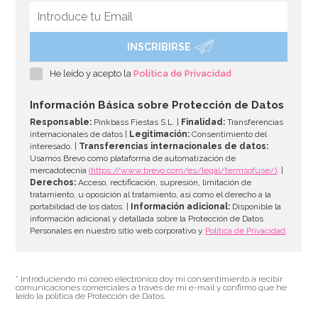
INSCRIBIRSE
Vela de Cumpleaños Branch 2D Trolls
He leído y acepto la
Política de Privacidad
3,50€
Información Básica sobre Protección de Datos
Responsable:
Pinkbass Fiestas S.L. |
Finalidad:
Transferencias
internacionales de datos |
Legitimación:
Consentimiento del
interesado. |
Transferencias internacionales de datos:
AÑADIR
Usamos Brevo como plataforma de automatización de
mercadotecnia
(https://www.brevo.com/es/legal/termsofuse/)
. |
Derechos:
Acceso, rectificación, supresión, limitación de
tratamiento, u oposición al tratamiento, así como el derecho a la
portabilidad de los datos. |
Información adicional:
Disponible la
información adicional y detallada sobre la Protección de Datos
Personales en nuestro sitio web corporativo y
Política de Privacidad
.
* Introduciendo mi correo electrónico doy mi consentimiento a recibir
comunicaciones comerciales a través de mi e-mail y confirmo que he
leído la política de Protección de Datos.