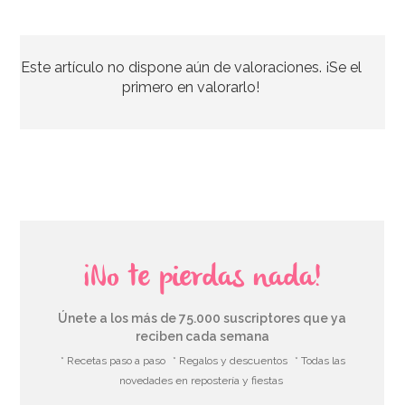
Juego de 20 Servilletas Soy Luna
Este artículo no dispone aún de valoraciones. ¡Se el
3,00€
primero en valorarlo!
AÑADIR
¡No te pierdas nada!
Únete a los más de 75.000 suscriptores que ya
reciben cada semana
* Recetas paso a paso
* Regalos y descuentos
* Todas las
novedades en repostería y fiestas