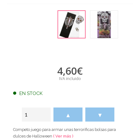
4,60
€
IVA incluido
EN STOCK
▲
▼
Competo juego para armar unas terroríficas bolsas para
dulces de Halloween
( Ver más )