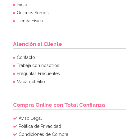
Inicio
Quiénes Somos
Tienda Física
Atención al Cliente
Juego de 6 bolas de papel Honeycomb
Contacto
Trabaja con nosotros
Preguntas Frecuentes
7,49€
Mapa del Sitio
AÑADIR
Compra Online con Total Confianza
Aviso Legal
Política de Privacidad
Condiciones de Compra