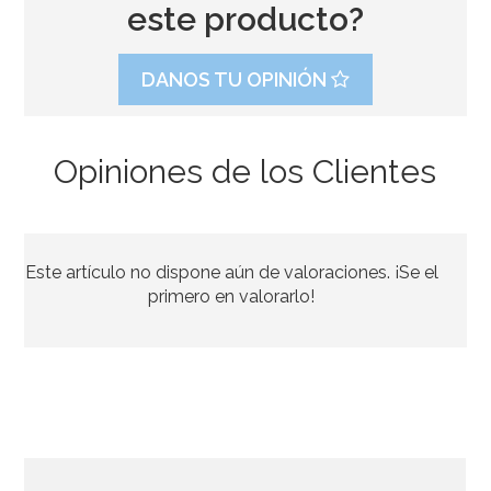
este producto?
DANOS TU OPINIÓN
Opiniones de los Clientes
Set de 50 tapitas para botellitas de leche
Este artículo no dispone aún de valoraciones. ¡Se el
4,95€
primero en valorarlo!
AÑADIR