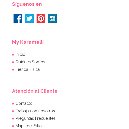
AÑADIR
Síguenos en
My Karamelli
Inicio
Quiénes Somos
Tienda Física
Atención al Cliente
Winter Cookie Cutter Set AC
Contacto
Trabaja con nosotros
Preguntas Frecuentes
6,49€
6,49€
Mapa del Sitio