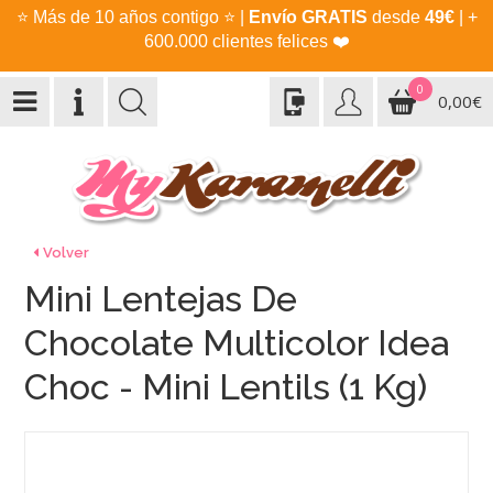
⭐
Más de 10 años contigo
⭐
|
Envío GRATIS
desde
49€
| +
600.000 clientes felices
❤️
0
0,00€
Volver
Mini Lentejas De
Chocolate Multicolor Idea
Choc - Mini Lentils (1 Kg)