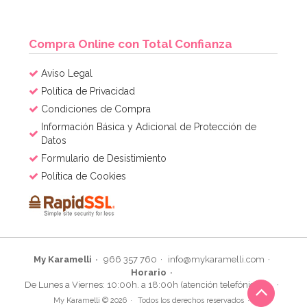
AÑADIR
Compra Online con Total Confianza
Aviso Legal
Política de Privacidad
Condiciones de Compra
Información Básica y Adicional de Protección de
Datos
Formulario de Desistimiento
Política de Cookies
My Karamelli
966 357 760
info@mykaramelli.com
Horario
Molde para 6 helados tipo chupachus
De Lunes a Viernes: 10:00h. a 18:00h (atención telefónica)
My Karamelli © 2026
Todos los derechos reservados