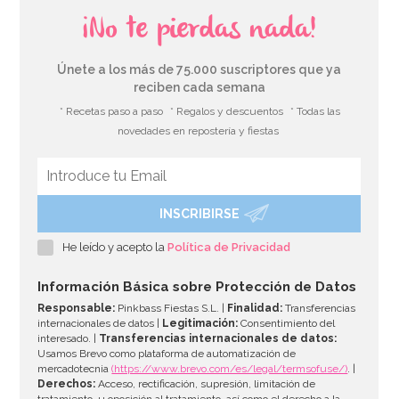
¡No te pierdas nada!
Únete a los más de 75.000 suscriptores que ya
reciben cada semana
* Recetas paso a paso
* Regalos y descuentos
* Todas las
novedades en repostería y fiestas
INSCRIBIRSE
Caja para Tarta 4 Alturas Ajustables - 45 x 40 cm
He leído y acepto la
Política de Privacidad
4,45€
4,95€
Información Básica sobre Protección de Datos
Responsable:
Pinkbass Fiestas S.L. |
Finalidad:
Transferencias
internacionales de datos |
Legitimación:
Consentimiento del
interesado. |
Transferencias internacionales de datos:
AÑADIR
Usamos Brevo como plataforma de automatización de
mercadotecnia
(https://www.brevo.com/es/legal/termsofuse/)
. |
Derechos:
Acceso, rectificación, supresión, limitación de
tratamiento, u oposición al tratamiento, así como el derecho a la