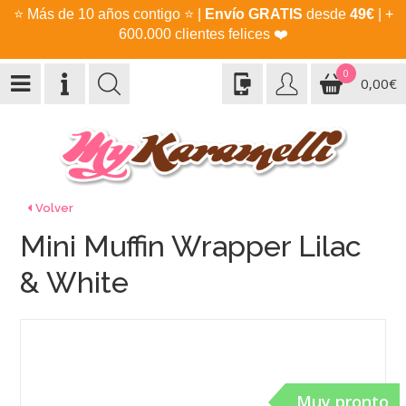
⭐
Más de 10 años contigo
⭐
|
Envío GRATIS
desde
49€
| +
600.000 clientes felices
❤️
0
0,00€
Volver
Mini Muffin Wrapper Lilac
& White
Muy pronto