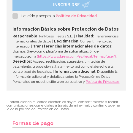
INSCRIBIRSE
Molde Dora la Exploradora
He leído y acepto la
Política de Privacidad
15,95€
Información Básica sobre Protección de Datos
Responsable:
Pinkbass Fiestas S.L. |
Finalidad:
Transferencias
internacionales de datos |
Legitimación:
Consentimiento del
interesado. |
Transferencias internacionales de datos:
AÑADIR
Usamos Brevo como plataforma de automatización de
mercadotecnia
(https://www.brevo.com/es/legal/termsofuse/)
. |
Derechos:
Acceso, rectificación, supresión, limitación de
tratamiento, u oposición al tratamiento, así como el derecho a la
portabilidad de los datos. |
Información adicional:
Disponible la
información adicional y detallada sobre la Protección de Datos
Personales en nuestro sitio web corporativo y
Política de Privacidad
.
* Introduciendo mi correo electrónico doy mi consentimiento a recibir
comunicaciones comerciales a través de mi e-mail y confirmo que he
leído la política de Protección de Datos.
Formas de pago