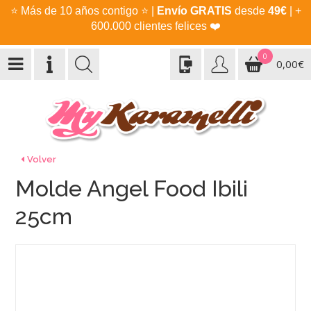
⭐
Más de 10 años contigo
⭐
|
Envío GRATIS
desde
49€
| +
600.000 clientes felices
❤️
0
0,00€
Volver
Molde Angel Food Ibili
25cm