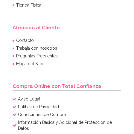
Tienda Física
Atención al Cliente
Nordic Ware Jubilee Bundt Pan
Contacto
Trabaja con nosotros
Preguntas Frecuentes
50,04€
54,40€
Mapa del Sitio
AÑADIR
Compra Online con Total Confianza
Aviso Legal
Política de Privacidad
Condiciones de Compra
Información Básica y Adicional de Protección de
Datos