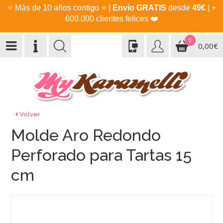
⭐
Más de 10 años contigo
⭐
|
Envío GRATIS
desde
49€
| +
600.000 clientes felices
❤️
0
0,00€
Volver
Molde Aro Redondo
Perforado para Tartas 15
cm