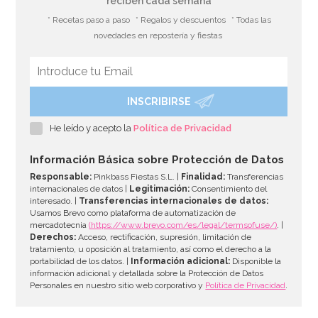
reciben cada semana
* Recetas paso a paso
* Regalos y descuentos
* Todas las
novedades en repostería y fiestas
INSCRIBIRSE
He leído y acepto la
Política de Privacidad
Información Básica sobre Protección de Datos
Responsable:
Pinkbass Fiestas S.L. |
Finalidad:
Transferencias
internacionales de datos |
Legitimación:
Consentimiento del
interesado. |
Transferencias internacionales de datos:
Usamos Brevo como plataforma de automatización de
mercadotecnia
(https://www.brevo.com/es/legal/termsofuse/)
. |
Derechos:
Acceso, rectificación, supresión, limitación de
tratamiento, u oposición al tratamiento, así como el derecho a la
portabilidad de los datos. |
Información adicional:
Disponible la
información adicional y detallada sobre la Protección de Datos
Personales en nuestro sitio web corporativo y
Política de Privacidad
.