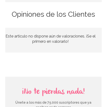
Opiniones de los Clientes
Spray Desmoldante Profesional Dubor 600 ml
Este artículo no dispone aún de valoraciones. ¡Se el
6,95€
primero en valorarlo!
AÑADIR
¡No te pierdas nada!
Únete a los más de 75.000 suscriptores que ya