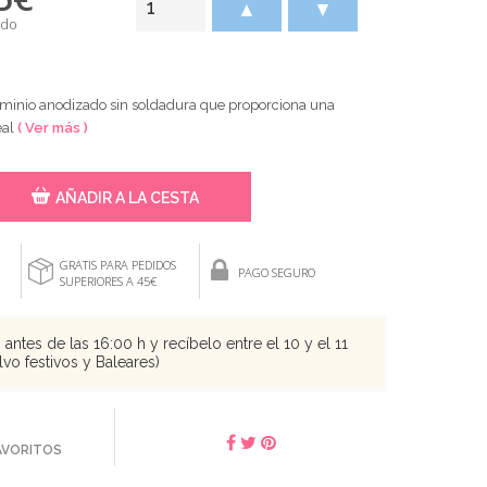
▲
▼
ido
uminio anodizado sin soldadura que proporciona una
eal
( Ver más )
AÑADIR A LA CESTA
GRATIS PARA PEDIDOS
PAGO SEGURO
SUPERIORES A 45€
antes de las 16:00 h y recíbelo entre el 10 y el 11
vo festivos y Baleares)
FAVORITOS