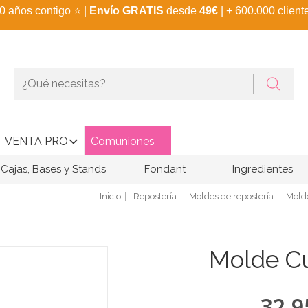
0 años contigo
⭐
|
Envío GRATIS
desde
49€
| + 600.000 client
VENTA PRO
Comuniones
Cajas, Bases y Stands
Fondant
Ingredientes
Inicio
Repostería
Moldes de repostería
Mold
Molde Cu
32,9