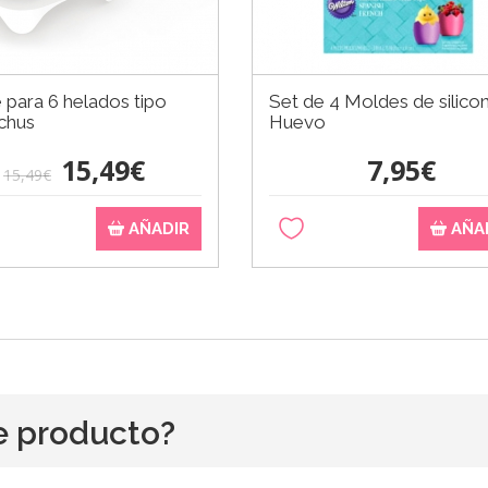
para 6 helados tipo
Set de 4 Moldes de silico
chus
Huevo
15,49€
7,95€
15,49€
AÑADIR
AÑA
e producto?