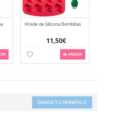
na
Molde de Silicona Bombillas
Molde 
7,5 cm
11,50€
DIR
AÑADIR
DANOS TU OPINIÓN