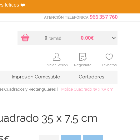
es felices
❤️
966 357 760
ATENCIÓN TELEFÓNICA
0
0,00€
Item(s)
Iniciar Sesión
Regístrate
Favoritos
Impresión Comestible
Cortadores
es Cuadrados y Rectangulares
Molde Cuadrado 35 x 7,5 cm
adrado 35 x 7,5 cm
5
€