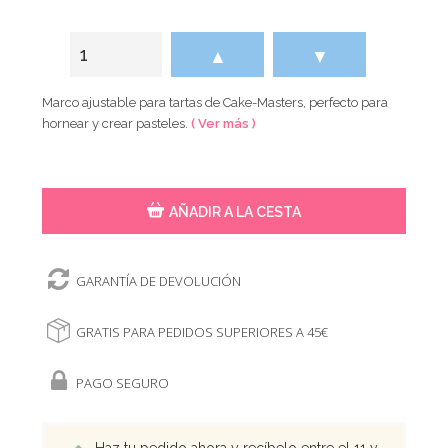
▲
▼
Marco ajustable para tartas de Cake-Masters, perfecto para
hornear y crear pasteles.
( Ver más )
AÑADIR A LA CESTA
GARANTÍA DE DEVOLUCIÓN
GRATIS PARA PEDIDOS SUPERIORES A 45€
PAGO SEGURO
Haz tu pedido ahora y recíbelo entre el 11 y