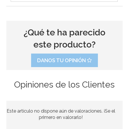
¿Qué te ha parecido
este producto?
DANOS TU OPINIÓN
Opiniones de los Clientes
Spray Desmoldante Profesional Dubor 600 ml
Este artículo no dispone aún de valoraciones. ¡Se el
6,95€
primero en valorarlo!