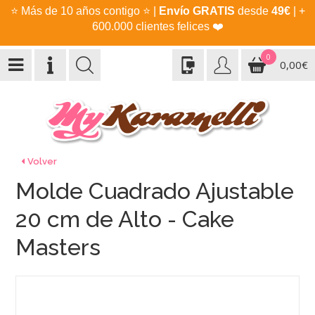
⭐
Más de 10 años contigo
⭐
|
Envío GRATIS
desde
49€
| +
600.000 clientes felices
❤️
0
0,00€
Volver
Molde Cuadrado Ajustable
20 cm de Alto - Cake
Masters