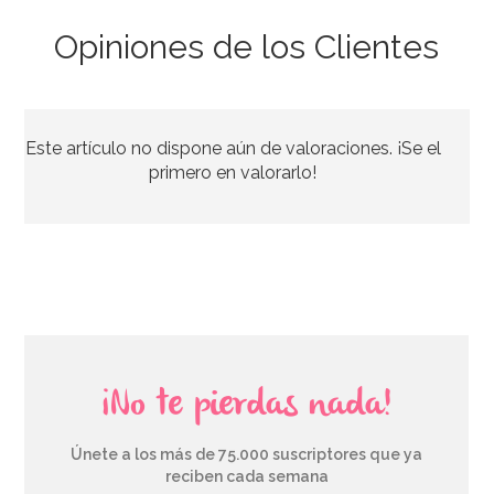
Opiniones de los Clientes
Molde para 6 helados tipo chupachus
Este artículo no dispone aún de valoraciones. ¡Se el
15,49€
15,49€
primero en valorarlo!
AÑADIR
¡No te pierdas nada!
Únete a los más de 75.000 suscriptores que ya
reciben cada semana