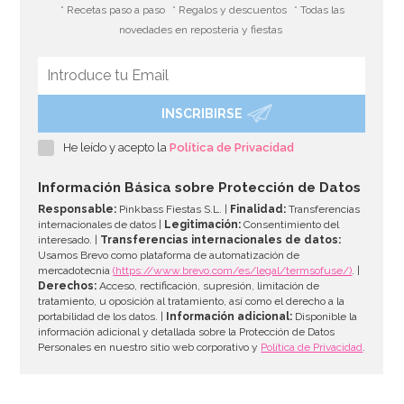
* Recetas paso a paso
* Regalos y descuentos
* Todas las
novedades en repostería y fiestas
INSCRIBIRSE
Nordic Ware Jubilee Bundt Pan
He leído y acepto la
Política de Privacidad
50,04€
54,40€
Información Básica sobre Protección de Datos
Responsable:
Pinkbass Fiestas S.L. |
Finalidad:
Transferencias
internacionales de datos |
Legitimación:
Consentimiento del
interesado. |
Transferencias internacionales de datos:
AÑADIR
Usamos Brevo como plataforma de automatización de
mercadotecnia
(https://www.brevo.com/es/legal/termsofuse/)
. |
Derechos:
Acceso, rectificación, supresión, limitación de
tratamiento, u oposición al tratamiento, así como el derecho a la
portabilidad de los datos. |
Información adicional:
Disponible la
información adicional y detallada sobre la Protección de Datos
Personales en nuestro sitio web corporativo y
Política de Privacidad
.