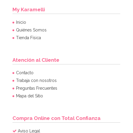
My Karamelli
Inicio
Quiénes Somos
Tienda Física
Atención al Cliente
Set de 4 Moldes de silicona Huevo
Contacto
Trabaja con nosotros
Preguntas Frecuentes
7,95€
Mapa del Sitio
AÑADIR
Compra Online con Total Confianza
Aviso Legal