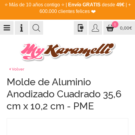
⭐
Más de 10 años contigo
⭐
|
Envío GRATIS
desde
49€
| +
600.000 clientes felices
❤️
0
0,00€
Volver
Molde de Aluminio
Anodizado Cuadrado 35,6
cm x 10,2 cm - PME