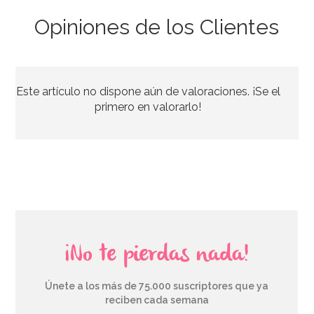
Opiniones de los Clientes
Rejilla Enfriadora 45 cm x 30 cm
Este artículo no dispone aún de valoraciones. ¡Se el
7,25€
primero en valorarlo!
AÑADIR
¡No te pierdas nada!
Únete a los más de 75.000 suscriptores que ya
reciben cada semana