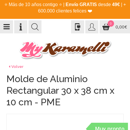
⭐
Más de 10 años contigo
⭐
|
Envío GRATIS
desde
49€
| +
600.000 clientes felices
❤️
0
0,00€
Volver
Molde de Aluminio
Rectangular 30 x 38 cm x
10 cm - PME
Muy pronto