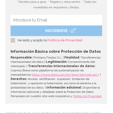
* Recetas paso a paso
* Regalos y descuentos
* Todas las
novedades en repostería y fiestas
INSCRIBIRSE
Spray Desmoldante Profesional Dubor 600 ml
He leído y acepto la
Política de Privacidad
6,95€
Información Básica sobre Protección de Datos
Responsable:
Pinkbass Fiestas S.L. |
Finalidad:
Transferencias
internacionales de datos |
Legitimación:
Consentimiento del
interesado. |
Transferencias internacionales de datos:
AÑADIR
Usamos Brevo como plataforma de automatización de
mercadotecnia
(https://www.brevo.com/es/legal/termsofuse/)
. |
Derechos:
Acceso, rectificación, supresión, limitación de
tratamiento, u oposición al tratamiento, así como el derecho a la
portabilidad de los datos. |
Información adicional:
Disponible la
información adicional y detallada sobre la Protección de Datos
Personales en nuestro sitio web corporativo y
Política de Privacidad
.