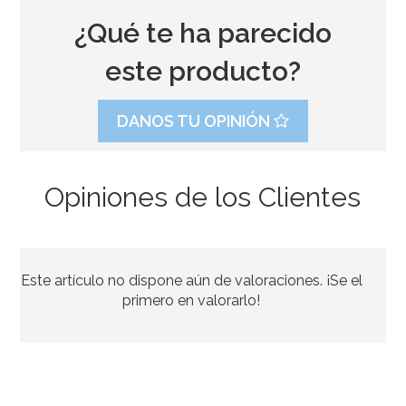
¿Qué te ha parecido
este producto?
DANOS TU OPINIÓN
Opiniones de los Clientes
Molde de Silicona Bombillas
Este artículo no dispone aún de valoraciones. ¡Se el
11,50€
primero en valorarlo!
AÑADIR