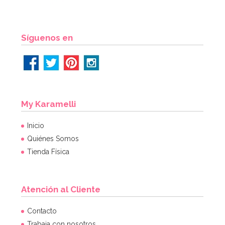
AÑADIR
Síguenos en
My Karamelli
Inicio
Quiénes Somos
Tienda Física
Atención al Cliente
Molde Plástico Cerebro 19,5 cm
Contacto
Trabaja con nosotros