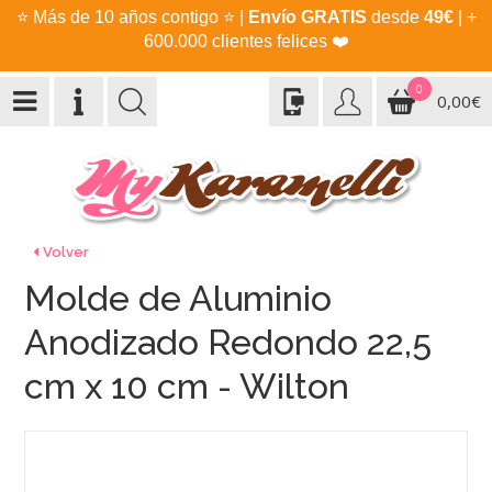
⭐
Más de 10 años contigo
⭐
|
Envío GRATIS
desde
49€
| +
600.000 clientes felices
❤️
0
0,00€
Volver
Molde de Aluminio
Anodizado Redondo 22,5
cm x 10 cm - Wilton