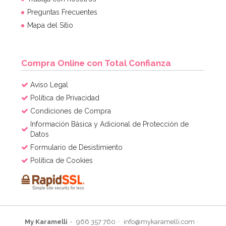
Preguntas Frecuentes
3,95€
4,95€
Mapa del Sitio
AÑADIR
Compra Online con Total Confianza
Aviso Legal
Política de Privacidad
Condiciones de Compra
Información Básica y Adicional de Protección de
Datos
Formulario de Desistimiento
Política de Cookies
My Karamelli
966 357 760
info@mykaramelli.com