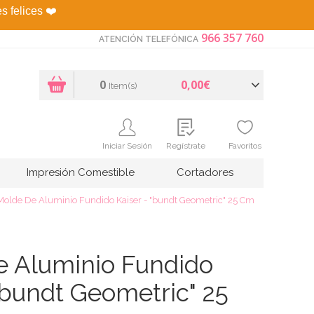
es felices
❤️
966 357 760
ATENCIÓN TELEFÓNICA
0
0,00€
Item(s)
Iniciar Sesión
Regístrate
Favoritos
Impresión Comestible
Cortadores
Molde De Aluminio Fundido Kaiser - "bundt Geometric" 25 Cm
 Aluminio Fundido
 "bundt Geometric" 25