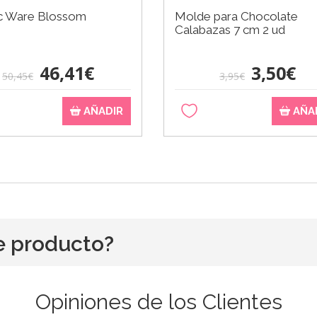
c Ware Blossom
Molde para Chocolate
Calabazas 7 cm 2 ud
46,41€
3,50€
50,45€
3,95€
AÑADIR
AÑA
e producto?
Opiniones de los Clientes