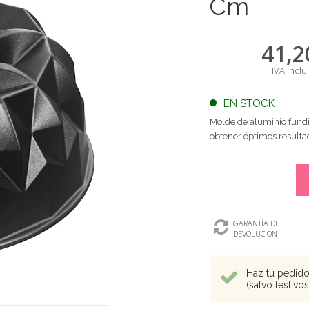
Cm
41,2
IVA inclu
EN STOCK
Molde de aluminio fund
obtener óptimos resulta
GARANTÍA DE
DEVOLUCIÓN
Haz tu pedido 
(salvo festivo