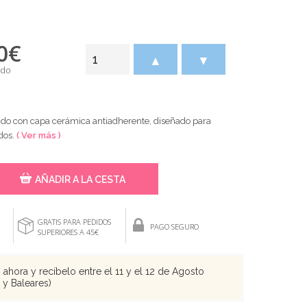
0
€
▲
▼
ido
ido con capa cerámica antiadherente, diseñado para
dos.
( Ver más )
AÑADIR A LA CESTA
GRATIS PARA PEDIDOS
PAGO SEGURO
SUPERIORES A 45€
ahora y recíbelo entre el 11 y el 12 de Agosto
s y Baleares)