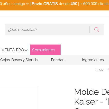
0 años contigo
⭐
|
Envío GRATIS
desde
49€
| + 600.000 client
VENTA PRO
Comuniones
Cajas, Bases y Stands
Fondant
Ingredientes
Inicio
Molde De
Kaiser -