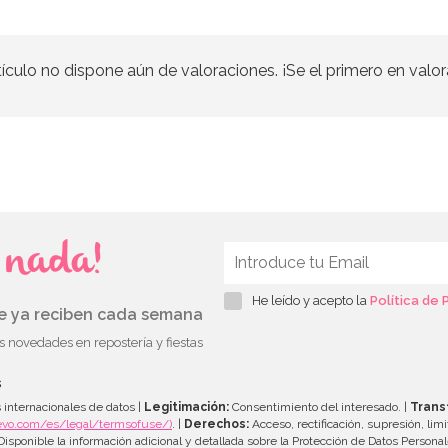
tículo no dispone aún de valoraciones. ¡Se el primero en valor
s nada!
He leído y acepto la
Política de 
ue ya reciben cada semana
as novedades en repostería y fiestas
s
 internacionales de datos |
Legitimación:
Consentimiento del interesado. |
Trans
evo.com/es/legal/termsofuse/)
. |
Derechos:
Acceso, rectificación, supresión, limi
isponible la información adicional y detallada sobre la Protección de Datos Persona