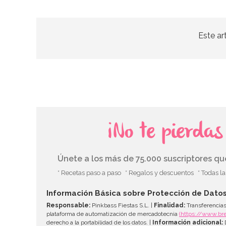
Este ar
¡No te pierda
Únete a los más de 75.000 suscriptores q
* Recetas paso a paso
* Regalos y descuentos
* Todas l
Información Básica sobre Protección de Dato
Responsable:
Pinkbass Fiestas S.L. |
Finalidad:
Transferencias
plataforma de automatización de mercadotecnia
(https://www.br
derecho a la portabilidad de los datos. |
Información adicional:
D