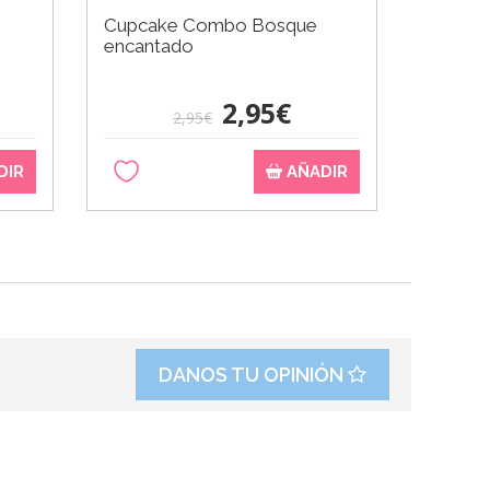
Cupcake Combo Bosque
Molde 
encantado
2,95€
2,95€
DIR
AÑADIR
DANOS TU OPINIÓN