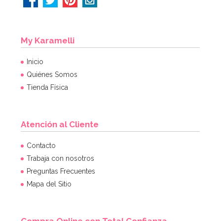
My Karamelli
Inicio
Quiénes Somos
Tienda Física
Atención al Cliente
Molde para 6 helados tipo chupachus
Contacto
Trabaja con nosotros
Preguntas Frecuentes
15,49€
15,49€
Mapa del Sitio
AÑADIR
Compra Online con Total Confianza