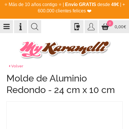
⭐
Más de 10 años contigo
⭐
|
Envío GRATIS
desde
49€
| +
600.000 clientes felices
❤️
0
0,00€
Volver
Molde de Aluminio
Redondo - 24 cm x 10 cm