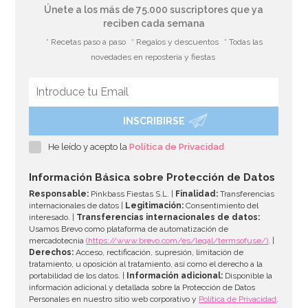
Únete a los más de 75.000 suscriptores que ya
reciben cada semana
* Recetas paso a paso
* Regalos y descuentos
* Todas las
novedades en repostería y fiestas
INSCRIBIRSE
Set de 4 Moldes de silicona Huevo
He leído y acepto la
Política de Privacidad
7,95€
Información Básica sobre Protección de Datos
Responsable:
Pinkbass Fiestas S.L. |
Finalidad:
Transferencias
internacionales de datos |
Legitimación:
Consentimiento del
interesado. |
Transferencias internacionales de datos:
AÑADIR
Usamos Brevo como plataforma de automatización de
mercadotecnia
(https://www.brevo.com/es/legal/termsofuse/)
. |
Derechos:
Acceso, rectificación, supresión, limitación de
tratamiento, u oposición al tratamiento, así como el derecho a la
portabilidad de los datos. |
Información adicional:
Disponible la
información adicional y detallada sobre la Protección de Datos
Personales en nuestro sitio web corporativo y
Política de Privacidad
.