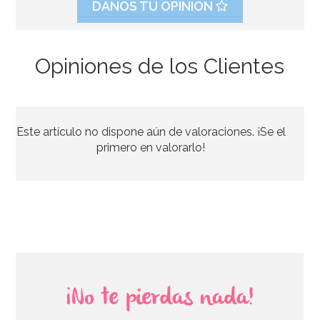
DANOS TU OPINIÓN
Opiniones de los Clientes
Molde para Tartas Monster High
Este artículo no dispone aún de valoraciones. ¡Se el
14,95€
14,95€
primero en valorarlo!
AÑADIR
¡No te pierdas nada!