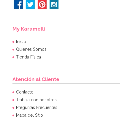
My Karamelli
Inicio
Quiénes Somos
Tienda Física
Atención al Cliente
Molde para 6 helados tipo chupachus
Contacto
Trabaja con nosotros
Preguntas Frecuentes
15,49€
15,49€
Mapa del Sitio