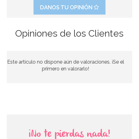
DANOS TU OPINIÓN
Opiniones de los Clientes
Molde para hacer helados en forma de paraguas
Este artículo no dispone aún de valoraciones. ¡Se el
7,95€
7,95€
primero en valorarlo!
AÑADIR
¡No te pierdas nada!