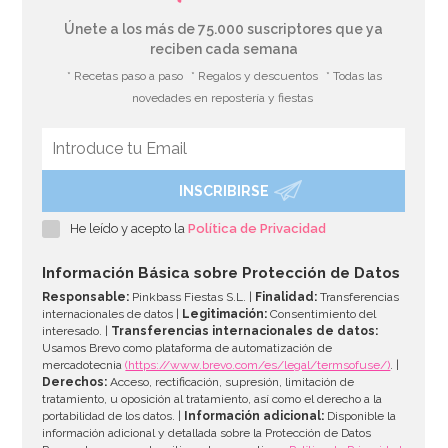
Únete a los más de 75.000 suscriptores que ya
reciben cada semana
* Recetas paso a paso
* Regalos y descuentos
* Todas las
novedades en repostería y fiestas
INSCRIBIRSE
Nordic Ware Blossom
He leído y acepto la
Política de Privacidad
46,41€
50,45€
Información Básica sobre Protección de Datos
Responsable:
Pinkbass Fiestas S.L. |
Finalidad:
Transferencias
internacionales de datos |
Legitimación:
Consentimiento del
interesado. |
Transferencias internacionales de datos:
AÑADIR
Usamos Brevo como plataforma de automatización de
mercadotecnia
(https://www.brevo.com/es/legal/termsofuse/)
. |
Derechos:
Acceso, rectificación, supresión, limitación de
tratamiento, u oposición al tratamiento, así como el derecho a la
portabilidad de los datos. |
Información adicional:
Disponible la
información adicional y detallada sobre la Protección de Datos