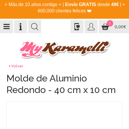
⭐
Más de 10 años contigo
⭐
|
Envío GRATIS
desde
49€
| +
600.000 clientes felices
❤️
0
0,00€
Volver
Molde de Aluminio
Redondo - 40 cm x 10 cm