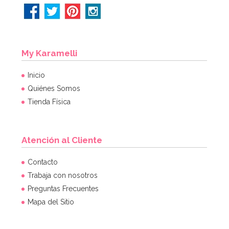
My Karamelli
Inicio
Quiénes Somos
Tienda Física
Atención al Cliente
Molde Dora la Exploradora
Contacto
Trabaja con nosotros
Preguntas Frecuentes
15,95€
Mapa del Sitio