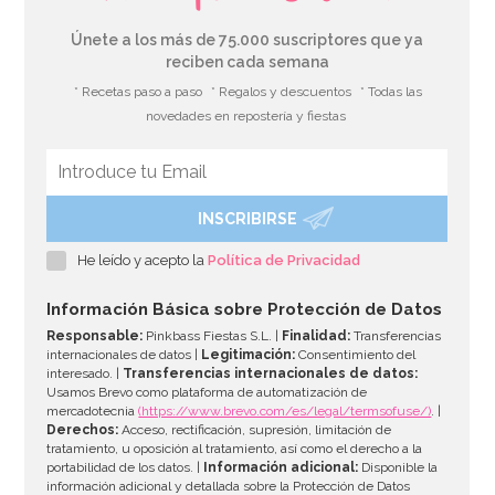
Únete a los más de 75.000 suscriptores que ya
reciben cada semana
* Recetas paso a paso
* Regalos y descuentos
* Todas las
novedades en repostería y fiestas
INSCRIBIRSE
Molde de Silicona Bombillas
He leído y acepto la
Política de Privacidad
11,50€
Información Básica sobre Protección de Datos
Responsable:
Pinkbass Fiestas S.L. |
Finalidad:
Transferencias
internacionales de datos |
Legitimación:
Consentimiento del
interesado. |
Transferencias internacionales de datos:
AÑADIR
Usamos Brevo como plataforma de automatización de
mercadotecnia
(https://www.brevo.com/es/legal/termsofuse/)
. |
Derechos:
Acceso, rectificación, supresión, limitación de
tratamiento, u oposición al tratamiento, así como el derecho a la
portabilidad de los datos. |
Información adicional:
Disponible la
información adicional y detallada sobre la Protección de Datos