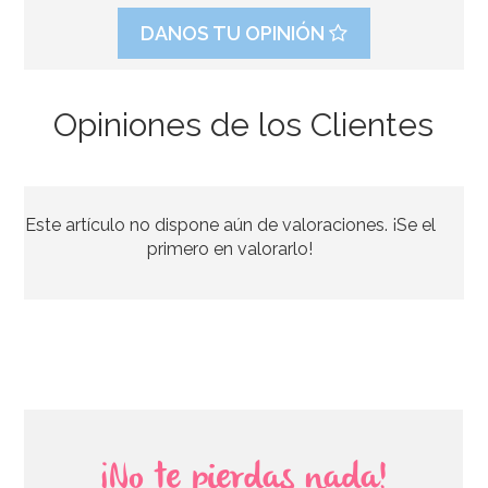
DANOS TU OPINIÓN
Opiniones de los Clientes
Nordic Ware Jubilee Bundt Pan
Este artículo no dispone aún de valoraciones. ¡Se el
50,04€
54,40€
primero en valorarlo!
AÑADIR
¡No te pierdas nada!