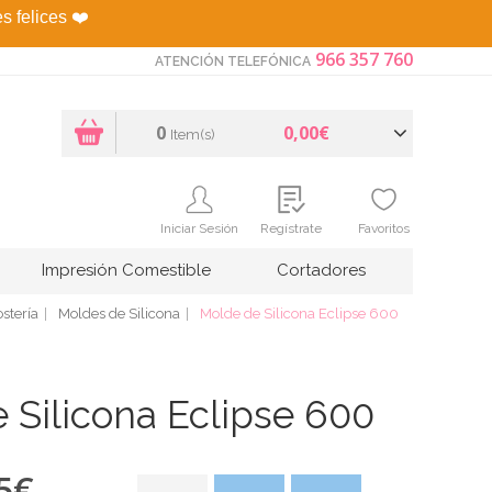
es felices
❤️
966 357 760
ATENCIÓN TELEFÓNICA
0
0,00€
Item(s)
Iniciar Sesión
Regístrate
Favoritos
Impresión Comestible
Cortadores
stería
Moldes de Silicona
Molde de Silicona Eclipse 600
 Silicona Eclipse 600
5
€