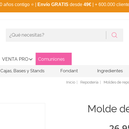
0 años contigo
⭐
|
Envío GRATIS
desde
49€
| + 600.000 client
VENTA PRO
Comuniones
Cajas, Bases y Stands
Fondant
Ingredientes
Inicio
Repostería
Moldes de repo
Molde de
26,9