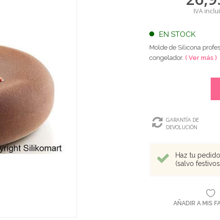
IVA inclu
EN STOCK
Molde de Silicona profe
congelador.
( Ver más )
GARANTÍA DE
DEVOLUCIÓN
Haz tu pedido 
(salvo festivo
AÑADIR A MIS 