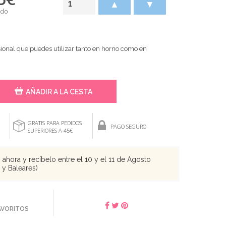
▲
▼
ido
sional que puedes utilizar tanto en horno como en
AÑADIR A LA CESTA
GRATIS PARA PEDIDOS
PAGO SEGURO
SUPERIORES A 45€
ahora y recíbelo entre el 10 y el 11 de Agosto
s y Baleares)
FAVORITOS