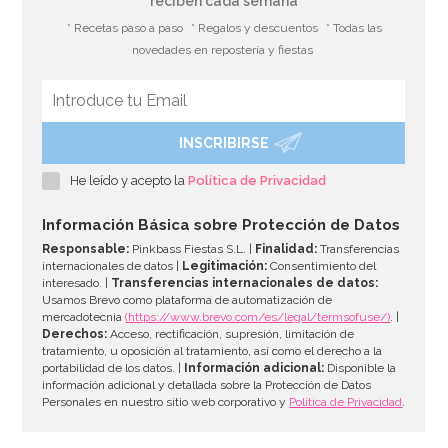
reciben cada semana
* Recetas paso a paso
* Regalos y descuentos
* Todas las
novedades en repostería y fiestas
INSCRIBIRSE
He leído y acepto la
Política de Privacidad
Información Básica sobre Protección de Datos
Responsable:
Pinkbass Fiestas S.L. |
Finalidad:
Transferencias
internacionales de datos |
Legitimación:
Consentimiento del
interesado. |
Transferencias internacionales de datos:
Usamos Brevo como plataforma de automatización de
mercadotecnia
(https://www.brevo.com/es/legal/termsofuse/)
. |
Derechos:
Acceso, rectificación, supresión, limitación de
tratamiento, u oposición al tratamiento, así como el derecho a la
portabilidad de los datos. |
Información adicional:
Disponible la
información adicional y detallada sobre la Protección de Datos
Personales en nuestro sitio web corporativo y
Política de Privacidad
.