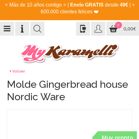
⭐
Más de 10 años contigo
⭐
|
Envío GRATIS
desde
49€
| +
600.000 clientes felices
❤️
0
0,00€
Volver
Molde Gingerbread house
Nordic Ware
Muy pronto