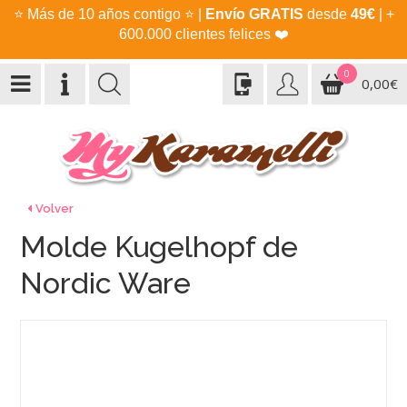
⭐
Más de 10 años contigo
⭐
|
Envío GRATIS
desde
49€
| +
600.000 clientes felices
❤️
0
0,00€
Volver
Molde Kugelhopf de
Nordic Ware