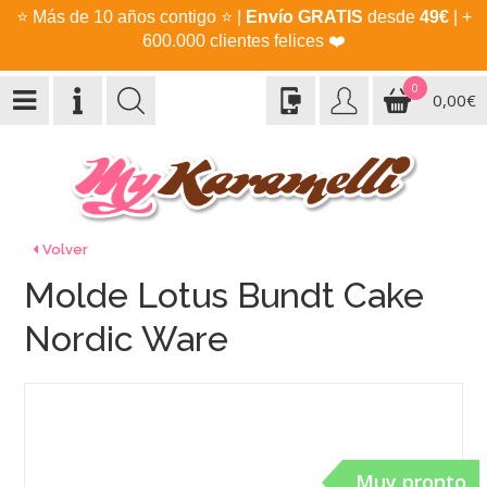
⭐
Más de 10 años contigo
⭐
|
Envío GRATIS
desde
49€
| +
600.000 clientes felices
❤️
0
0,00€
Volver
Molde Lotus Bundt Cake
Nordic Ware
Muy pronto