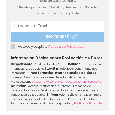
reciben cada semana
* Recetas paso a paso
* Regalos y descuentos
* Todas las
novedades en repostería y fiestas
INSCRIBIRSE
He leído y acepto la
Política de Privacidad
Información Básica sobre Protección de Datos
Responsable:
Pinkbass Fiestas S.L. |
Finalidad:
Transferencias
internacionales de datos |
Legitimación:
Consentimiento del
interesado. |
Transferencias internacionales de datos:
Usamos Brevo como plataforma de automatización de
mercadotecnia
(https://www.brevo.com/es/legal/termsofuse/)
. |
Derechos:
Acceso, rectificación, supresión, limitación de
tratamiento, u oposición al tratamiento, así como el derecho a la
portabilidad de los datos. |
Información adicional:
Disponible la
información adicional y detallada sobre la Protección de Datos
Personales en nuestro sitio web corporativo y
Política de Privacidad
.