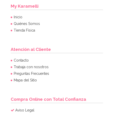
My Karamelli
Inicio
Quiénes Somos
Tienda Física
Atención al Cliente
Molde para hacer helados en forma de paraguas
Contacto
Trabaja con nosotros
Preguntas Frecuentes
7,95€
7,95€
Mapa del Sitio
AÑADIR
Compra Online con Total Confianza
Aviso Legal