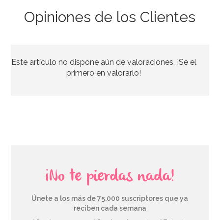
Opiniones de los Clientes
Bombona de Helio para Globos Maxi
Este artículo no dispone aún de valoraciones. ¡Se el
54,55€
64,95€
primero en valorarlo!
AÑADIR
¡No te pierdas nada!
Únete a los más de 75.000 suscriptores que ya
reciben cada semana