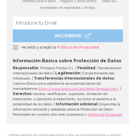
* Recetas paso a paso
* Regalos y descuentos
* Todas las
novedades en repostería y fiestas
INSCRIBIRSE
Piñata Caballo Marrón 42 cm
He leído y acepto la
Política de Privacidad
27,01€
32,95€
Información Básica sobre Protección de Datos
Responsable:
Pinkbass Fiestas S.L. |
Finalidad:
Transferencias
internacionales de datos |
Legitimación:
Consentimiento del
interesado. |
Transferencias internacionales de datos:
AÑADIR
Usamos Brevo como plataforma de automatización de
mercadotecnia
(https://www.brevo.com/es/legal/termsofuse/)
. |
Derechos:
Acceso, rectificación, supresión, limitación de
tratamiento, u oposición al tratamiento, así como el derecho a la
portabilidad de los datos. |
Información adicional:
Disponible la
información adicional y detallada sobre la Protección de Datos
Personales en nuestro sitio web corporativo y
Política de Privacidad
.
* Introduciendo mi correo electrónico doy mi consentimiento a recibir