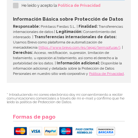
He leído y acepto la
Política de Privacidad
Información Básica sobre Protección de Datos
Responsable:
Pinkbass Fiestas S.L. |
Finalidad:
Transferencias
internacionales de datos |
Legitimación:
Consentimiento del
interesado. |
Transferencias internacionales de datos:
Usamos Brevo como plataforma de automatización de
mercadotecnia
(https://www.brevo.com/es/legal/termsofuse/)
. |
Derechos:
Acceso, rectificación, supresión, limitación de
tratamiento, u oposición al tratamiento, así como el derecho a la
portabilidad de los datos. |
Información adicional:
Disponible la
información adicional y detallada sobre la Protección de Datos
Personales en nuestro sitio web corporativo y
Política de Privacidad
.
* Introduciendo mi correo electrónico doy mi consentimiento a recibir
comunicaciones comerciales a través de mi e-mail y confirmo que he
leído la política de Protección de Datos.
Formas de pago