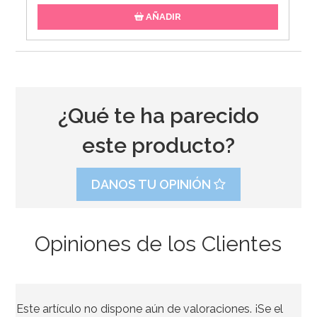
AÑADIR
¿Qué te ha parecido
este producto?
DANOS TU OPINIÓN
Opiniones de los Clientes
Rejilla Enfriadora 30 cm Ibili
Este artículo no dispone aún de valoraciones. ¡Se el
6,95€