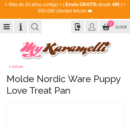
⭐
Más de 10 años contigo
⭐
|
Envío GRATIS
desde
49€
| +
600.000 clientes felices
❤️
0
0,00€
Volver
Molde Nordic Ware Puppy
Love Treat Pan