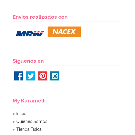
Molde para 6 helados tipo chupachus
Envíos realizados con
15,49€
15,49€
AÑADIR
Síguenos en
My Karamelli
Inicio
Quiénes Somos
Tienda Física