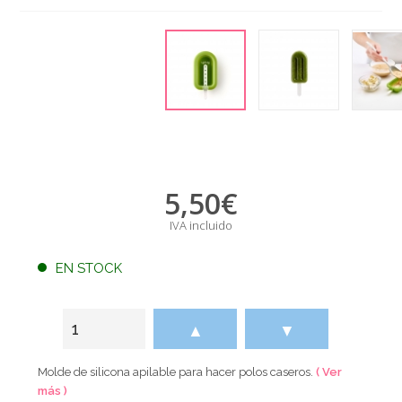
5,50
€
IVA incluido
EN STOCK
▲
▼
Molde de silicona apilable para hacer polos caseros.
( Ver
más )