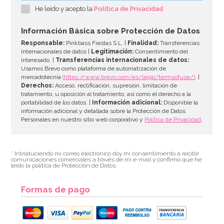
He leído y acepto la
Política de Privacidad
50,04€
54,40€
Información Básica sobre Protección de Datos
Responsable:
Pinkbass Fiestas S.L. |
Finalidad:
Transferencias
internacionales de datos |
Legitimación:
Consentimiento del
interesado. |
Transferencias internacionales de datos:
AÑADIR
Usamos Brevo como plataforma de automatización de
mercadotecnia
(https://www.brevo.com/es/legal/termsofuse/)
. |
Derechos:
Acceso, rectificación, supresión, limitación de
tratamiento, u oposición al tratamiento, así como el derecho a la
portabilidad de los datos. |
Información adicional:
Disponible la
información adicional y detallada sobre la Protección de Datos
Personales en nuestro sitio web corporativo y
Política de Privacidad
.
* Introduciendo mi correo electrónico doy mi consentimiento a recibir
comunicaciones comerciales a través de mi e-mail y confirmo que he
leído la política de Protección de Datos.
Formas de pago