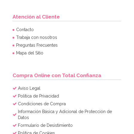
Atención al Cliente
Molde Plástico Cerebro 19,5 cm
Contacto
Trabaja con nosotros
Preguntas Frecuentes
3,95€
4,95€
Mapa del Sitio
AÑADIR
Compra Online con Total Confianza
Aviso Legal
Política de Privacidad
Condiciones de Compra
Información Básica y Adicional de Protección de
Datos
Formulario de Desistimiento
Política de Cookies