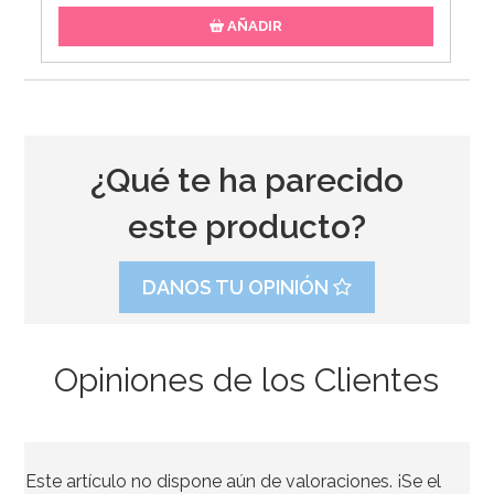
AÑADIR
¿Qué te ha parecido
este producto?
DANOS TU OPINIÓN
Opiniones de los Clientes
Molde para hacer helados en forma de paraguas
Este artículo no dispone aún de valoraciones. ¡Se el
7,95€
7,95€