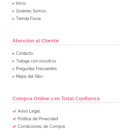
Inicio
Quiénes Somos
Tienda Física
Atención al Cliente
Set de 4 Moldes de silicona Huevo
Contacto
Trabaja con nosotros
Preguntas Frecuentes
7,95€
Mapa del Sitio
AÑADIR
Compra Online con Total Confianza
Aviso Legal
Política de Privacidad
Condiciones de Compra