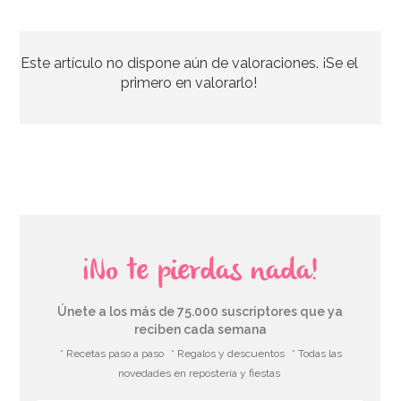
Nordic Ware Jubilee Bundt Pan
Este artículo no dispone aún de valoraciones. ¡Se el
50,04€
54,40€
primero en valorarlo!
AÑADIR
¡No te pierdas nada!
Únete a los más de 75.000 suscriptores que ya
reciben cada semana
* Recetas paso a paso
* Regalos y descuentos
* Todas las
novedades en repostería y fiestas