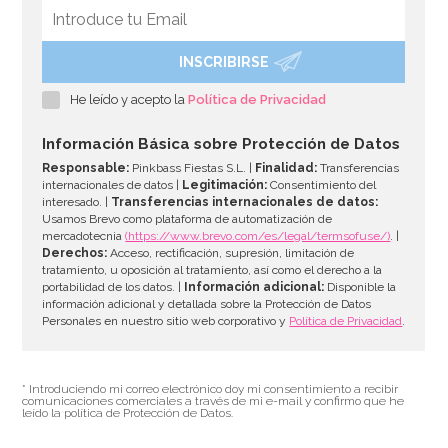
INSCRIBIRSE
Molde para hacer helados en forma de paraguas
He leído y acepto la
Política de Privacidad
7,95€
7,95€
Información Básica sobre Protección de Datos
Responsable:
Pinkbass Fiestas S.L. |
Finalidad:
Transferencias
internacionales de datos |
Legitimación:
Consentimiento del
interesado. |
Transferencias internacionales de datos:
AÑADIR
Usamos Brevo como plataforma de automatización de
mercadotecnia
(https://www.brevo.com/es/legal/termsofuse/)
. |
Derechos:
Acceso, rectificación, supresión, limitación de
tratamiento, u oposición al tratamiento, así como el derecho a la
portabilidad de los datos. |
Información adicional:
Disponible la
información adicional y detallada sobre la Protección de Datos
Personales en nuestro sitio web corporativo y
Política de Privacidad
.
* Introduciendo mi correo electrónico doy mi consentimiento a recibir
comunicaciones comerciales a través de mi e-mail y confirmo que he
leído la política de Protección de Datos.