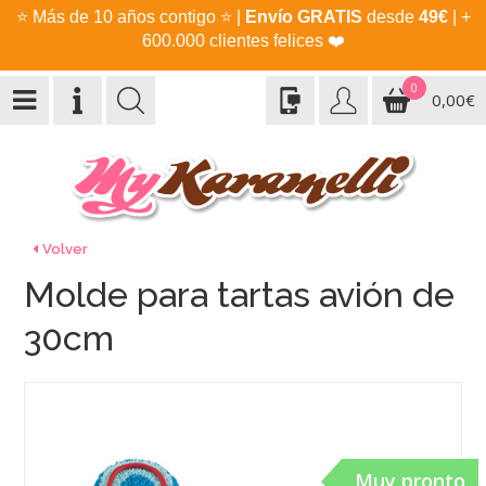
⭐
Más de 10 años contigo
⭐
|
Envío GRATIS
desde
49€
| +
600.000 clientes felices
❤️
0
0,00€
Volver
Molde para tartas avión de
30cm
Muy pronto