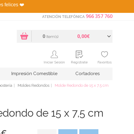
es felices
❤️
966 357 760
ATENCIÓN TELEFÓNICA
0
0,00€
Item(s)
Iniciar Sesión
Regístrate
Favoritos
Impresión Comestible
Cortadores
ostería
Moldes Redondos
Molde Redondo de 15 x 7,5 cm
dondo de 15 x 7,5 cm
5
€