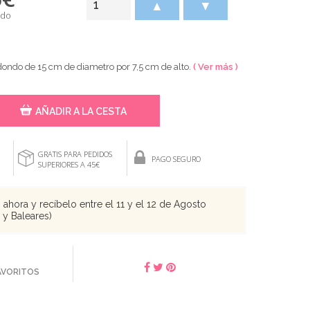
▲
▼
ido
ondo de 15 cm de diametro por 7,5 cm de alto.
( Ver más )
AÑADIR A LA CESTA
GRATIS PARA PEDIDOS
PAGO SEGURO
SUPERIORES A 45€
ahora y recíbelo entre el 11 y el 12 de Agosto
s y Baleares)
FAVORITOS