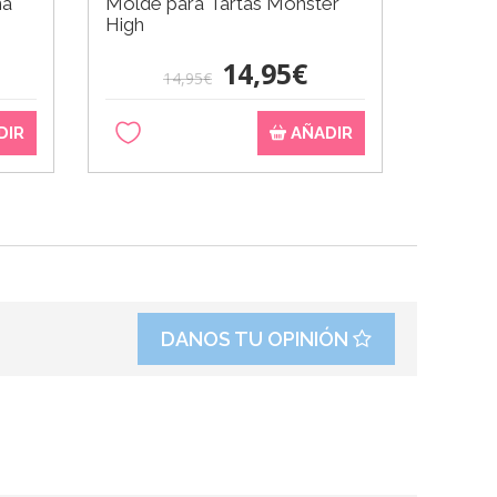
na
Molde para Tartas Monster
Molde p
High
chupac
14,95€
14,95€
DIR
AÑADIR
DANOS TU OPINIÓN