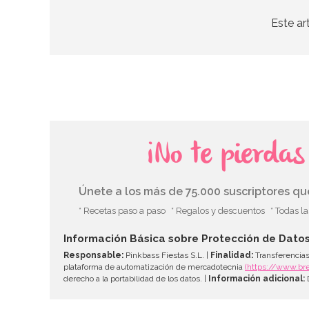
Este ar
¡No te pierda
Únete a los más de 75.000 suscriptores q
* Recetas paso a paso
* Regalos y descuentos
* Todas l
Información Básica sobre Protección de Dato
Responsable:
Pinkbass Fiestas S.L. |
Finalidad:
Transferencias
plataforma de automatización de mercadotecnia
(https://www.br
derecho a la portabilidad de los datos. |
Información adicional:
D