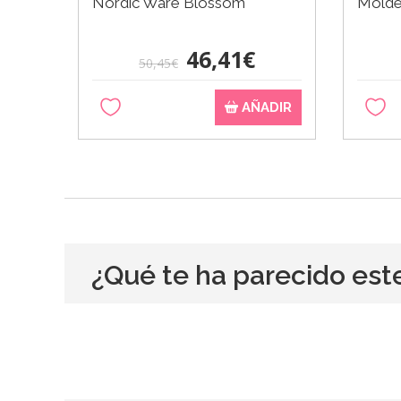
Nordic Ware Blossom
Molde
46,41€
50,45€
AÑADIR
¿Qué te ha parecido est