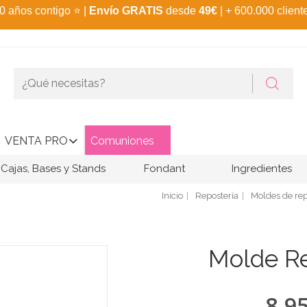
0 años contigo
⭐
|
Envío GRATIS
desde
49€
| + 600.000 client
VENTA PRO
Comuniones
Cajas, Bases y Stands
Fondant
Ingredientes
Inicio
Repostería
Moldes de rep
Molde Re
8,9