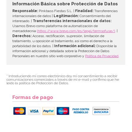
26,95€
Información Básica sobre Protección de Datos
Responsable:
Pinkbass Fiestas S.L. |
Finalidad:
Transferencias
internacionales de datos |
Legitimación:
Consentimiento del
interesado. |
Transferencias internacionales de datos:
AÑADIR
Usamos Brevo como plataforma de automatización de
mercadotecnia
(https://www.brevo.com/es/legal/termsofuse/)
. |
Derechos:
Acceso, rectificación, supresión, limitación de
tratamiento, u oposición al tratamiento, así como el derecho a la
portabilidad de los datos. |
Información adicional:
Disponible la
información adicional y detallada sobre la Protección de Datos
Personales en nuestro sitio web corporativo y
Política de Privacidad
.
* Introduciendo mi correo electrónico doy mi consentimiento a recibir
comunicaciones comerciales a través de mi e-mail y confirmo que he
leído la política de Protección de Datos.
Formas de pago
Molde de Silicona Bombillas