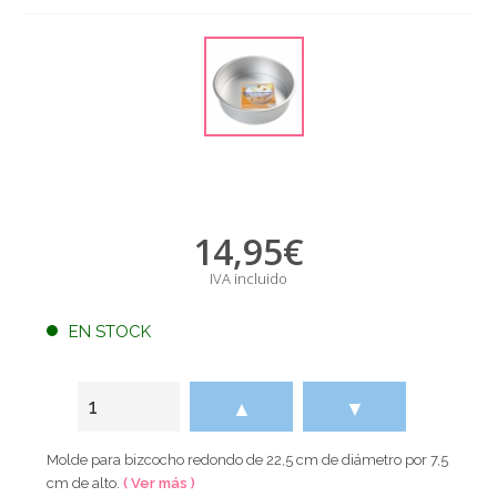
14,95
€
IVA incluido
EN STOCK
▲
▼
Molde para bizcocho redondo de 22,5 cm de diámetro por 7,5
cm de alto.
( Ver más )