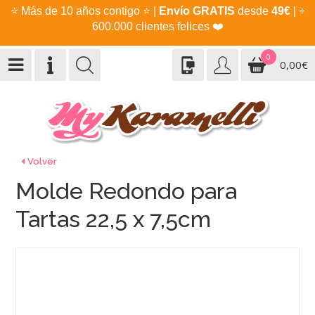
⭐
Más de 10 años contigo
⭐
|
Envío GRATIS
desde
49€
| +
600.000 clientes felices
❤️
0
0,00€
Volver
Molde Redondo para
Tartas 22,5 x 7,5cm