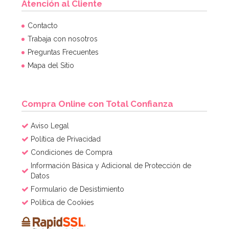
Atención al Cliente
Molde para Tartas Monster High
Contacto
Trabaja con nosotros
Preguntas Frecuentes
14,95€
14,95€
Mapa del Sitio
AÑADIR
Compra Online con Total Confianza
Aviso Legal
Política de Privacidad
Condiciones de Compra
Información Básica y Adicional de Protección de
Datos
Formulario de Desistimiento
Política de Cookies