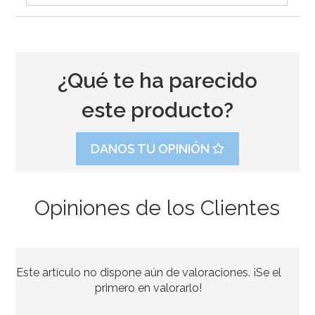
¿Qué te ha parecido
este producto?
DANOS TU OPINIÓN
Opiniones de los Clientes
Nordic Ware Blossom
Este artículo no dispone aún de valoraciones. ¡Se el
46,41€
50,45€
primero en valorarlo!