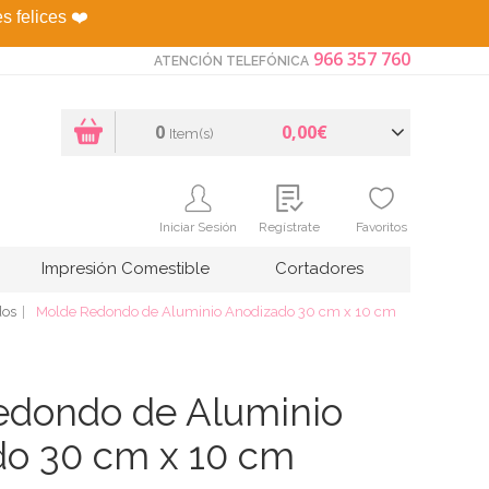
es felices
❤️
966 357 760
ATENCIÓN TELEFÓNICA
0
0,00€
Item(s)
Iniciar Sesión
Regístrate
Favoritos
Impresión Comestible
Cortadores
dos
Molde Redondo de Aluminio Anodizado 30 cm x 10 cm
edondo de Aluminio
o 30 cm x 10 cm