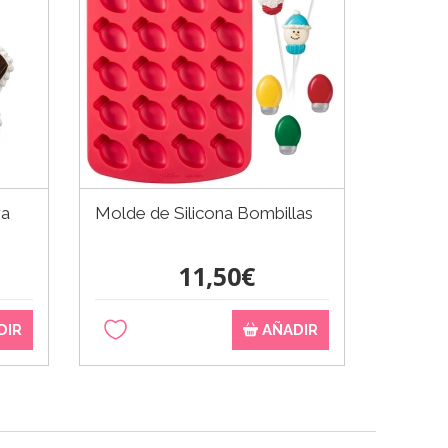
ra
Molde de Silicona Bombillas
Set de 
Huevo
11,50€
DIR
AÑADIR