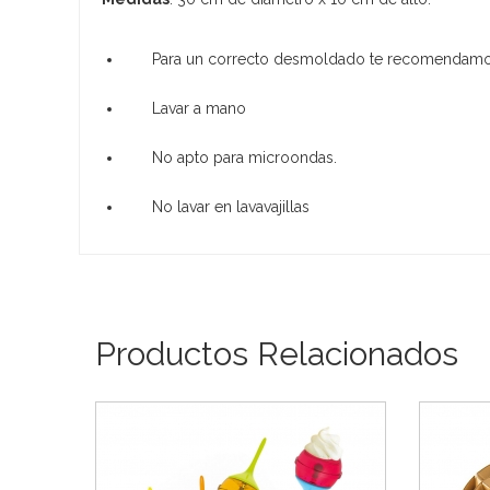
Para un correcto desmoldado te recomendamos 
Lavar a mano
No apto para microondas.
No lavar en lavavajillas
Productos Relacionados