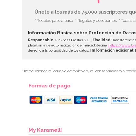
Únete a los más de 75.000 suscriptores q
* Recetas paso a paso
* Regalos y descuentos
* Todas l
Información Básica sobre Protección de Dato
Responsable:
Pinkbass Fiestas S.L. |
Finalidad:
Transferencias
plataforma de automatización de mercadotecnia
(https://www.br
derecho a la portabilidad de los datos. |
Información adicional:
D
* Introduciendo mi correo electrónico doy mi consentimiento a recibi
Formas de pago
My Karamelli