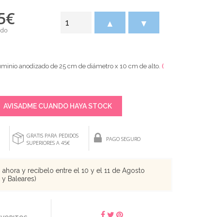
5
€
▲
▼
ido
uminio anodizado de 25 cm de diámetro x 10 cm de alto.
(
AVISADME CUANDO HAYA STOCK
GRATIS PARA PEDIDOS
PAGO SEGURO
SUPERIORES A 45€
ahora y recíbelo entre el 10 y el 11 de Agosto
s y Baleares)