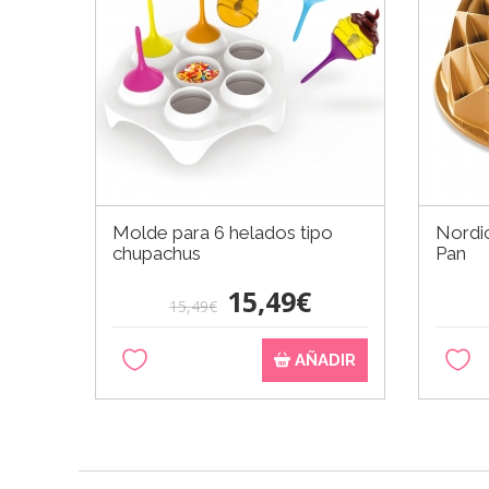
Molde para 6 helados tipo
Nordi
chupachus
Pan
15,49€
15,49€
AÑADIR