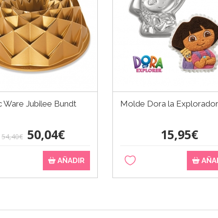
c Ware Jubilee Bundt
Molde Dora la Explorado
50,04€
15,95€
54,40€
AÑADIR
AÑA