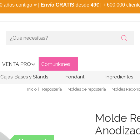
0 años contigo
⭐
|
Envío GRATIS
desde
49€
| + 600.000 client
VENTA PRO
Comuniones
Cajas, Bases y Stands
Fondant
Ingredientes
Inicio
Repostería
Moldes de repostería
Moldes Redon
Molde R
Anodizad