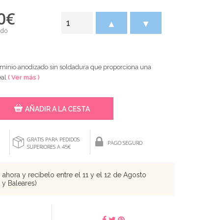
0
€
▲
▼
ido
uminio anodizado sin soldadura que proporciona una
eal
( Ver más )
AÑADIR A LA CESTA
GRATIS PARA PEDIDOS
PAGO SEGURO
SUPERIORES A 45€
ahora y recíbelo entre el 11 y el 12 de Agosto
s y Baleares)