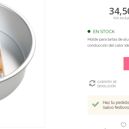
34,5
IVA inclu
EN STOCK
Molde para tartas de al
conducción del calor id
GARANTÍA DE
DEVOLUCIÓN
Haz tu pedido 
(salvo festivo