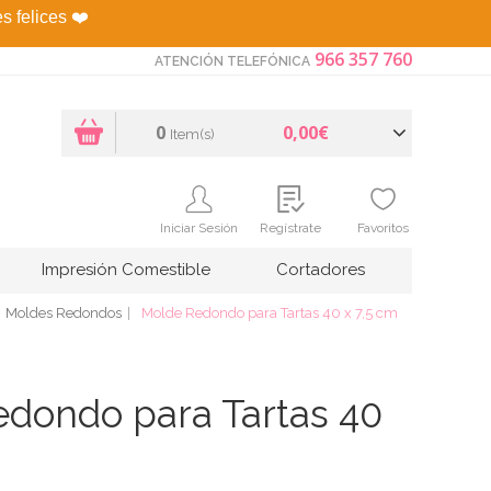
es felices
❤️
966 357 760
ATENCIÓN TELEFÓNICA
0
0,00€
Item(s)
Iniciar Sesión
Regístrate
Favoritos
Impresión Comestible
Cortadores
Moldes Redondos
Molde Redondo para Tartas 40 x 7,5 cm
dondo para Tartas 40