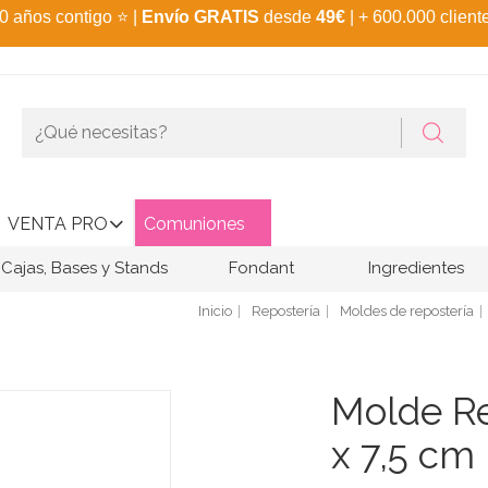
0 años contigo
⭐
|
Envío GRATIS
desde
49€
| + 600.000 client
VENTA PRO
Comuniones
Cajas, Bases y Stands
Fondant
Ingredientes
Inicio
Repostería
Moldes de repostería
Molde Re
x 7,5 cm