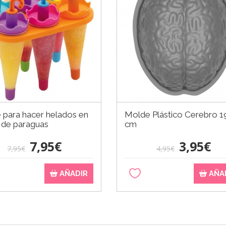
 para hacer helados en
Molde Plástico Cerebro 1
 de paraguas
cm
7,95€
3,95€
7,95€
4,95€
AÑADIR
AÑA