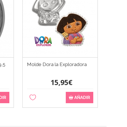
9,5
Molde Dora la Exploradora
Molde d
15,95€
DIR
AÑADIR