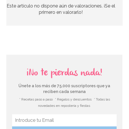
Este artículo no dispone aún de valoraciones. ¡Se el
7,95€
7,95€
primero en valorarlo!
AÑADIR
¡No te pierdas nada!
Únete a los más de 75.000 suscriptores que ya
reciben cada semana
* Recetas paso a paso
* Regalos y descuentos
* Todas las
novedades en repostería y fiestas