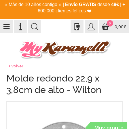
⭐
Más de 10 años contigo
⭐
|
Envío GRATIS
desde
49€
| +
600.000 clientes felices
❤️
0
0,00€
Volver
Molde redondo 22,9 x
3,8cm de alto - Wilton
Muy pronto