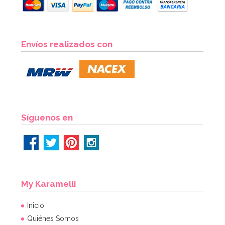
Molde para 6 helados tipo chupachus
Envíos realizados con
15,49€
15,49€
AÑADIR
Síguenos en
My Karamelli
Inicio
Quiénes Somos