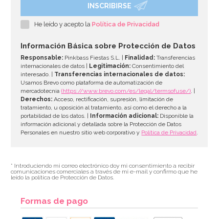
INSCRIBIRSE
Nordic Ware Blossom
He leído y acepto la
Política de Privacidad
46,41€
50,45€
Información Básica sobre Protección de Datos
Responsable:
Pinkbass Fiestas S.L. |
Finalidad:
Transferencias
internacionales de datos |
Legitimación:
Consentimiento del
interesado. |
Transferencias internacionales de datos:
AÑADIR
Usamos Brevo como plataforma de automatización de
mercadotecnia
(https://www.brevo.com/es/legal/termsofuse/)
. |
Derechos:
Acceso, rectificación, supresión, limitación de
tratamiento, u oposición al tratamiento, así como el derecho a la
portabilidad de los datos. |
Información adicional:
Disponible la
información adicional y detallada sobre la Protección de Datos
Personales en nuestro sitio web corporativo y
Política de Privacidad
.
* Introduciendo mi correo electrónico doy mi consentimiento a recibir
comunicaciones comerciales a través de mi e-mail y confirmo que he
leído la política de Protección de Datos.
Formas de pago