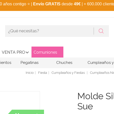
0 años contigo
⭐
|
Envío GRATIS
desde
49€
| + 600.000 client
VENTA PRO
Comuniones
ientos
Pegatinas
Chuches
Cumpleaños y 
Inicio
Fiesta
Cumpleaños y Fiestas
Cumpleaños Niñ
Molde Si
Sue