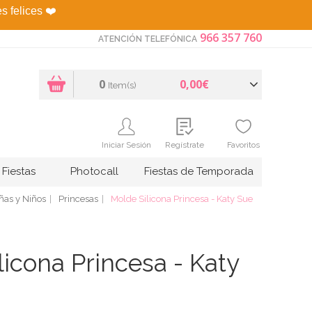
es felices
❤️
966 357 760
ATENCIÓN TELEFÓNICA
0
0,00€
Item(s)
Iniciar Sesión
Regístrate
Favoritos
Fiestas
Photocall
Fiestas de Temporada
as y Niños
Princesas
Molde Silicona Princesa - Katy Sue
licona Princesa - Katy