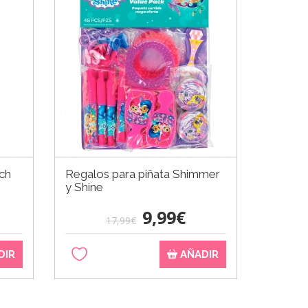
ch
Regalos para piñata Shimmer
Set de 
y Shine
9,99€
17,99€
DIR
AÑADIR