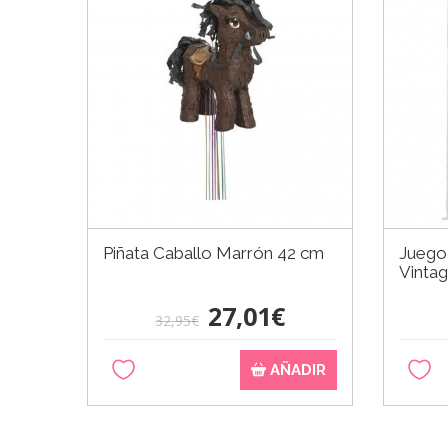
Piñata Caballo Marrón 42 cm
Juego 
Vinta
27,01€
32,95€
AÑADIR