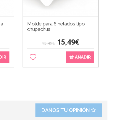
na
Molde para 6 helados tipo
Molde 
chupachus
cm
15,49€
15,49€
DIR
AÑADIR
DANOS TU OPINIÓN