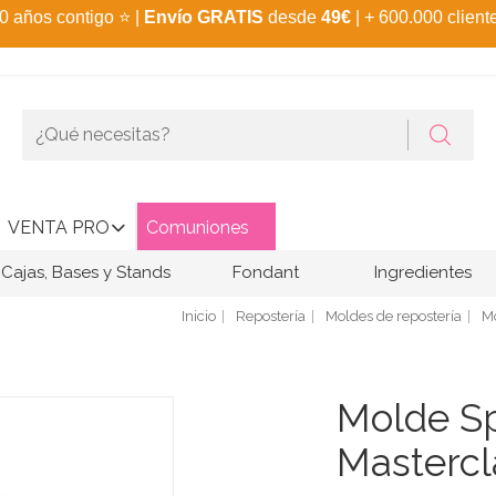
0 años contigo
⭐
|
Envío GRATIS
desde
49€
| + 600.000 client
VENTA PRO
Comuniones
Cajas, Bases y Stands
Fondant
Ingredientes
Inicio
Repostería
Moldes de repostería
M
Molde S
Mastercl