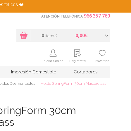
es felices
❤️
966 357 760
ATENCIÓN TELEFÓNICA
0
0,00€
Item(s)
Iniciar Sesión
Regístrate
Favoritos
Impresión Comestible
Cortadores
oldes Desmontables
Molde SpringForm 30cm Masterclass
pringForm 30cm
ass