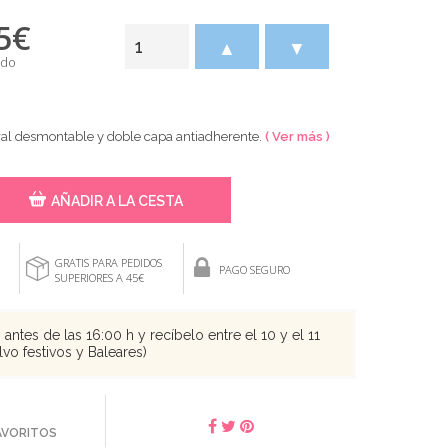
5
€
▲
▼
ido
ral desmontable y doble capa antiadherente.
( Ver más )
AÑADIR A LA CESTA
GRATIS PARA PEDIDOS
PAGO SEGURO
SUPERIORES A 45€
antes de las 16:00 h y recíbelo entre el 10 y el 11
vo festivos y Baleares)
FAVORITOS