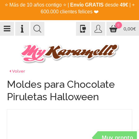
⭐
Más de 10 años contigo
⭐
|
Envío GRATIS
desde
49€
| +
600.000 clientes felices
❤️
0
0,00€
Volver
Moldes para Chocolate
Piruletas Halloween
Muy pronto