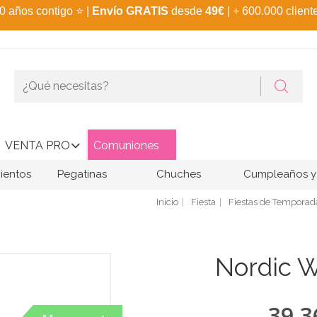
0 años contigo
⭐
|
Envío GRATIS
desde
49€
| + 600.000 client
VENTA PRO
Comuniones
ientos
Pegatinas
Chuches
Cumpleaños y 
Inicio
Fiesta
Fiestas de Temporad
Nordic W
39,3