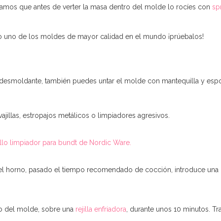
amos que antes de verter la masa dentro del molde lo rocíes con
sp
 uno de los moldes de mayor calidad en el mundo ¡prúebalos!
 desmoldante, también puedes untar el molde con mantequilla y espo
avajillas, estropajos metálicos o limpiadores agresivos.
llo limpiador para bundt de Nordic Ware.
orno, pasado el tiempo recomendado de cocción, introduce una broc
tro del molde, sobre una
rejilla enfriadora
, durante unos 10 minutos. Tr