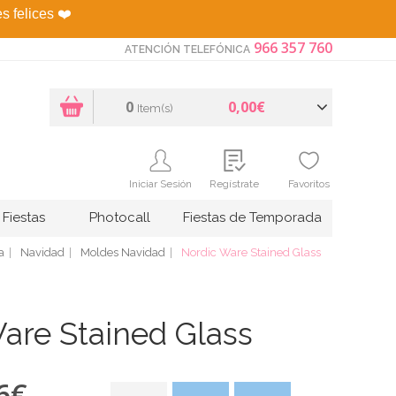
es felices
❤️
966 357 760
ATENCIÓN TELEFÓNICA
0
0,00€
Item(s)
Iniciar Sesión
Regístrate
Favoritos
Fiestas
Photocall
Fiestas de Temporada
a
Navidad
Moldes Navidad
Nordic Ware Stained Glass
are Stained Glass
6
€