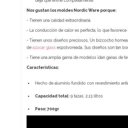
deja que enfríe completamente.
Nos gustan los moldes Nordic Ware porque:
- Tienen una calidad extraordinaria.
- La conducción de calor es perfecta, lo que favorece
- Tienen unos diseños preciosos. Un bizcocho hornea
de
azúcar glass
espolvoreada. Sus diseños son tan boni
- Tiene una amplia gama de modelos ¡dan ganas de te
Características:
Hecho de aluminio fundido con revestimiento antia
Capacidad total:
9 tazas. 2,13 litros
Peso: 700gr