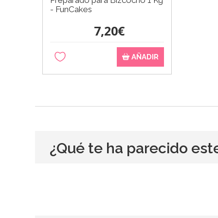
- FunCakes
7,20€
AÑADIR
¿Qué te ha parecido est