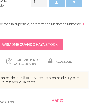
▲
▼
ido
por toda la superficie, garantizando un dorado uniforme..
(
AVISADME CUANDO HAYA STOCK
GRATIS PARA PEDIDOS
PAGO SEGURO
SUPERIORES A 45€
antes de las 16:00 h y recíbelo entre el 10 y el 11
vo festivos y Baleares)
FAVORITOS