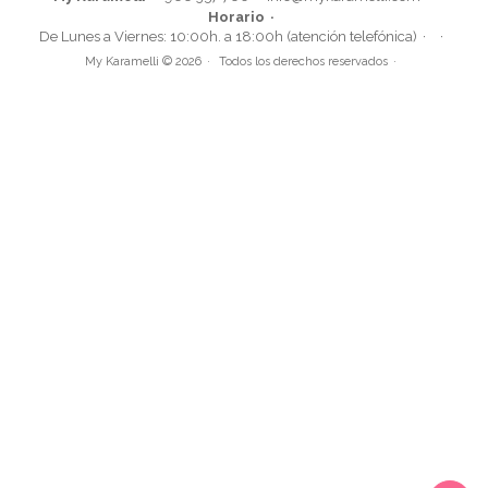
Horario
Molde Dora la Exploradora
De Lunes a Viernes: 10:00h. a 18:00h (atención telefónica)
My Karamelli © 2026
Todos los derechos reservados
15,95€
AÑADIR