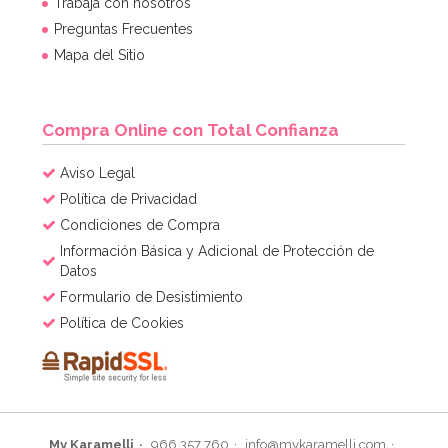
Trabaja con nosotros
Preguntas Frecuentes
3,50€
3,95€
Mapa del Sitio
AÑADIR
Compra Online con Total Confianza
Aviso Legal
Política de Privacidad
Condiciones de Compra
Información Básica y Adicional de Protección de
Datos
Formulario de Desistimiento
Política de Cookies
My Karamelli
966 357 760
info@mykaramelli.com