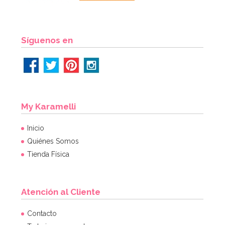
AÑADIR
Síguenos en
My Karamelli
Inicio
Quiénes Somos
Tienda Física
Atención al Cliente
Molde para Chocolate Calabazas 7 cm 2 ud
Contacto