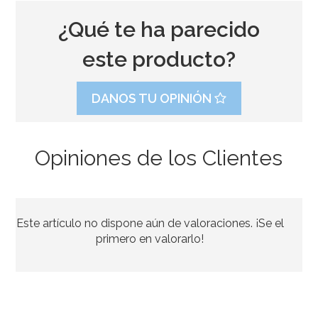
¿Qué te ha parecido
este producto?
DANOS TU OPINIÓN
Opiniones de los Clientes
Bombona de Helio para Globos Maxi
Este artículo no dispone aún de valoraciones. ¡Se el
54,55€
64,95€
primero en valorarlo!
AÑADIR