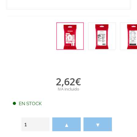
2,62
€
IVA incluido
EN STOCK
▲
▼