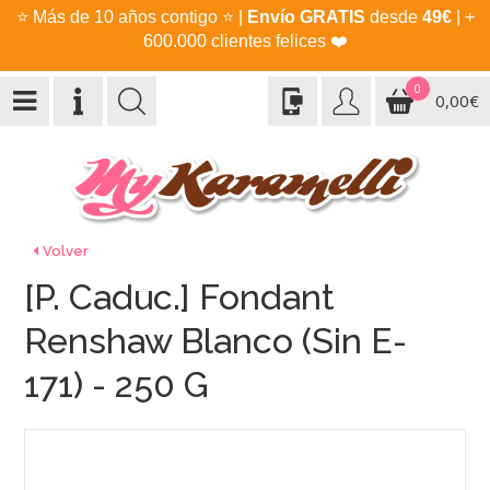
⭐
Más de 10 años contigo
⭐
|
Envío GRATIS
desde
49€
| +
600.000 clientes felices
❤️
0
0,00€
Volver
[P. Caduc.] Fondant
Renshaw Blanco (Sin E-
171) - 250 G