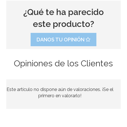
¿Qué te ha parecido
este producto?
DANOS TU OPINIÓN
Opiniones de los Clientes
Pack 2 Discos Acrílicos Cuadrados Bordes Perfectos 20,5
cm + Scrapper Alisador
Este artículo no dispone aún de valoraciones. ¡Se el
28,99€
primero en valorarlo!
AÑADIR