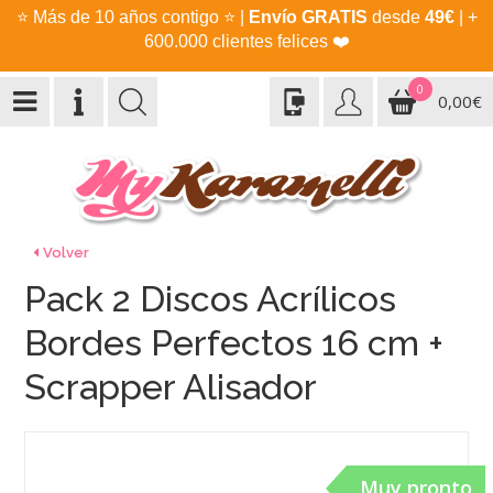
⭐
Más de 10 años contigo
⭐
|
Envío GRATIS
desde
49€
| +
600.000 clientes felices
❤️
0
0,00€
Volver
Pack 2 Discos Acrílicos
Bordes Perfectos 16 cm +
Scrapper Alisador
Muy pronto