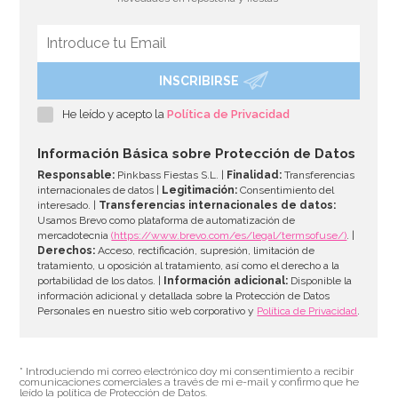
AÑADIR
INSCRIBIRSE
He leído y acepto la
Política de Privacidad
Información Básica sobre Protección de Datos
Responsable:
Pinkbass Fiestas S.L. |
Finalidad:
Transferencias
internacionales de datos |
Legitimación:
Consentimiento del
interesado. |
Transferencias internacionales de datos:
Usamos Brevo como plataforma de automatización de
mercadotecnia
(https://www.brevo.com/es/legal/termsofuse/)
. |
Derechos:
Acceso, rectificación, supresión, limitación de
tratamiento, u oposición al tratamiento, así como el derecho a la
portabilidad de los datos. |
Información adicional:
Disponible la
información adicional y detallada sobre la Protección de Datos
Personales en nuestro sitio web corporativo y
Política de Privacidad
.
Botellita de leche tradicional 0,5 Lt
* Introduciendo mi correo electrónico doy mi consentimiento a recibir
comunicaciones comerciales a través de mi e-mail y confirmo que he
leído la política de Protección de Datos.