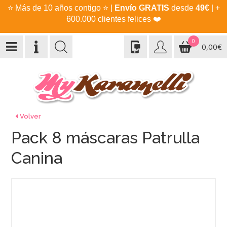
⭐
Más de 10 años contigo
⭐
|
Envío GRATIS
desde
49€
| +
600.000 clientes felices
❤️
0
0,00€
Volver
Pack 8 máscaras Patrulla
Canina