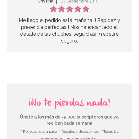
Cristina
27 Septiembre 2016
Me llegó el pedido está mañana !! Rapidez y
presencia perfectas!! Nos ha encantado el
detalle de las chuches, seguid así :) repetiré
seguro.
¡No te pierdas nada!
Set de 12 Pajitas Carnival
Únete a los más de 75.000 suscriptores que ya
reciben cada semana
4,49€
* Recetas paso a paso
* Regalos y descuentos
* Todas las
novedades en repostería y fiestas