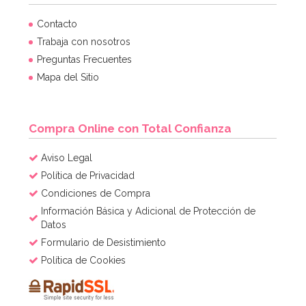
Regalos para piñata Shimmer y Shine
Contacto
Trabaja con nosotros
Preguntas Frecuentes
9,99€
17,99€
Mapa del Sitio
AÑADIR
Compra Online con Total Confianza
Aviso Legal
Política de Privacidad
Condiciones de Compra
Información Básica y Adicional de Protección de
Datos
Formulario de Desistimiento
Política de Cookies