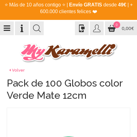
⭐
Más de 10 años contigo
⭐
|
Envío GRATIS
desde
49€
| +
600.000 clientes felices
❤️
0
0,00€
Volver
Pack de 100 Globos color
Verde Mate 12cm