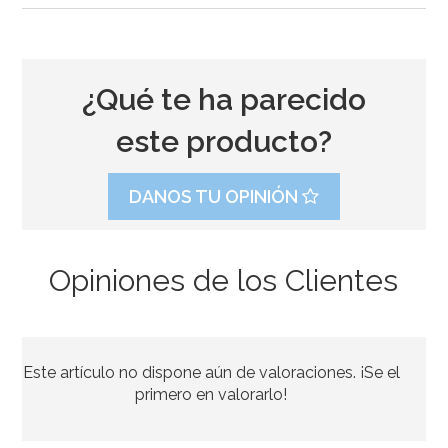
¿Qué te ha parecido
este producto?
DANOS TU OPINIÓN
Opiniones de los Clientes
Juego de 25 Pajitas Azul Vintage
Este artículo no dispone aún de valoraciones. ¡Se el
2,95€
primero en valorarlo!