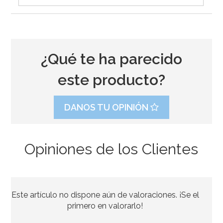
¿Qué te ha parecido
este producto?
DANOS TU OPINIÓN
Opiniones de los Clientes
Molde Dora la Exploradora
Este artículo no dispone aún de valoraciones. ¡Se el
15,95€
primero en valorarlo!