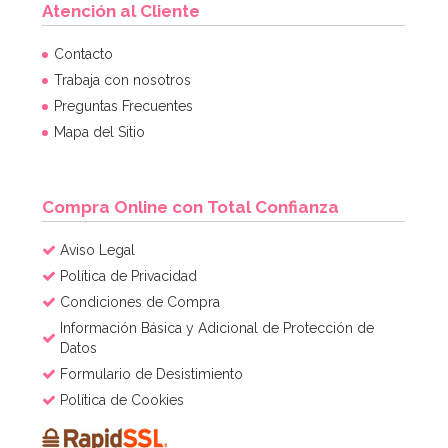
Atención al Cliente
Molde para hacer helados en forma de paraguas
Contacto
Trabaja con nosotros
Preguntas Frecuentes
7,95€
7,95€
Mapa del Sitio
AÑADIR
Compra Online con Total Confianza
Aviso Legal
Política de Privacidad
Condiciones de Compra
Información Básica y Adicional de Protección de
Datos
Formulario de Desistimiento
Política de Cookies