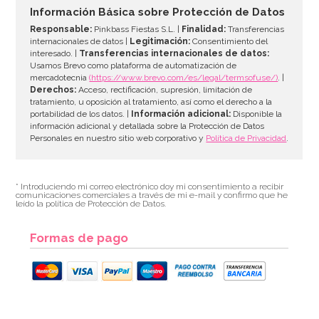
7,95€
Información Básica sobre Protección de Datos
Responsable:
Pinkbass Fiestas S.L. |
Finalidad:
Transferencias
internacionales de datos |
Legitimación:
Consentimiento del
interesado. |
Transferencias internacionales de datos:
AÑADIR
Usamos Brevo como plataforma de automatización de
mercadotecnia
(https://www.brevo.com/es/legal/termsofuse/)
. |
Derechos:
Acceso, rectificación, supresión, limitación de
tratamiento, u oposición al tratamiento, así como el derecho a la
portabilidad de los datos. |
Información adicional:
Disponible la
información adicional y detallada sobre la Protección de Datos
Personales en nuestro sitio web corporativo y
Política de Privacidad
.
* Introduciendo mi correo electrónico doy mi consentimiento a recibir
comunicaciones comerciales a través de mi e-mail y confirmo que he
leído la política de Protección de Datos.
Formas de pago
Molde para Tartas Monster High