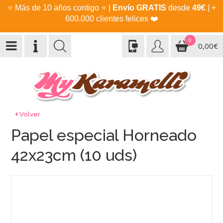
⭐
Más de 10 años contigo
⭐
|
Envío GRATIS
desde
49€
| +
600.000 clientes felices
❤️
0
0,00€
Volver
Papel especial Horneado
42x23cm (10 uds)