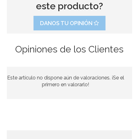
este producto?
DANOS TU OPINIÓN
Opiniones de los Clientes
Botellita de leche tradicional 0,5 Lt
Este artículo no dispone aún de valoraciones. ¡Se el
2,95€
primero en valorarlo!
AÑADIR