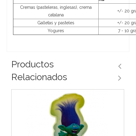
Cremas (pasteleras, inglesas), crema
+/- 20 g
catalana
Galletas y pasteles
+/- 20 g
Yogures
7 - 10 g
Productos
Relacionados