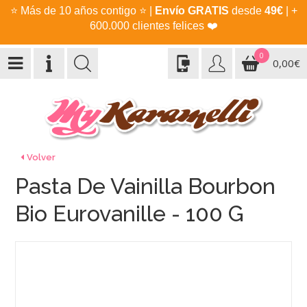
⭐
Más de 10 años contigo
⭐
|
Envío GRATIS
desde
49€
| +
600.000 clientes felices
❤️
0
0,00€
Volver
Pasta De Vainilla Bourbon
Bio Eurovanille - 100 G