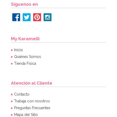
AÑADIR
Síguenos en
My Karamelli
Inicio
Quiénes Somos
Tienda Física
Atención al Cliente
Molde Dora la Exploradora
Contacto
Trabaja con nosotros
Preguntas Frecuentes
15,95€
Mapa del Sitio