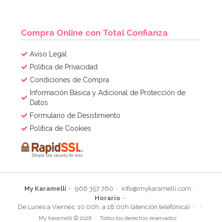
AÑADIR
Compra Online con Total Confianza
Aviso Legal
Política de Privacidad
Condiciones de Compra
Información Básica y Adicional de Protección de
Datos
Formulario de Desistimiento
Política de Cookies
My Karamelli
966 357 760
info@mykaramelli.com
Horario
Molde Plástico Cerebro 19,5 cm
De Lunes a Viernes: 10:00h. a 18:00h (atención telefónica)
My Karamelli © 2026
Todos los derechos reservados