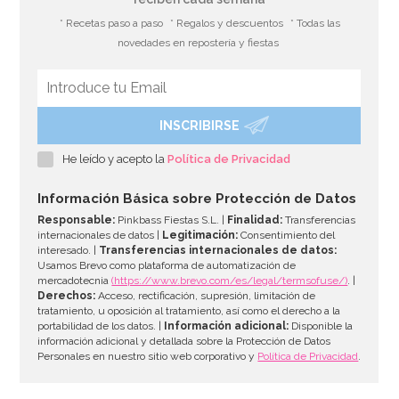
* Recetas paso a paso
* Regalos y descuentos
* Todas las
novedades en repostería y fiestas
INSCRIBIRSE
Molde para hacer helados en forma de paraguas
He leído y acepto la
Política de Privacidad
7,95€
7,95€
Información Básica sobre Protección de Datos
Responsable:
Pinkbass Fiestas S.L. |
Finalidad:
Transferencias
internacionales de datos |
Legitimación:
Consentimiento del
interesado. |
Transferencias internacionales de datos:
AÑADIR
Usamos Brevo como plataforma de automatización de
mercadotecnia
(https://www.brevo.com/es/legal/termsofuse/)
. |
Derechos:
Acceso, rectificación, supresión, limitación de
tratamiento, u oposición al tratamiento, así como el derecho a la
portabilidad de los datos. |
Información adicional:
Disponible la
información adicional y detallada sobre la Protección de Datos
Personales en nuestro sitio web corporativo y
Política de Privacidad
.