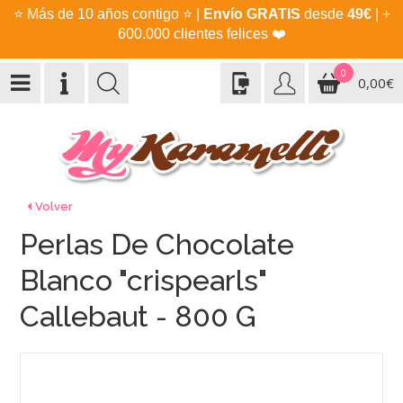
⭐
Más de 10 años contigo
⭐
|
Envío GRATIS
desde
49€
| +
600.000 clientes felices
❤️
0
0,00€
Volver
Perlas De Chocolate
Blanco "crispearls"
Callebaut - 800 G