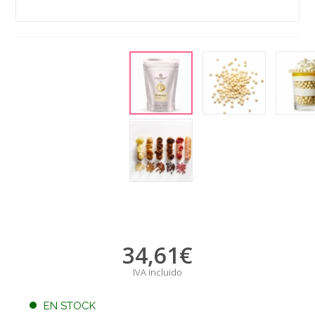
34,61
€
IVA incluido
EN STOCK