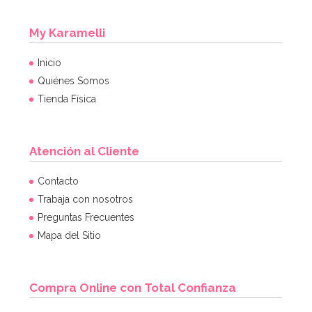
My Karamelli
Inicio
Quiénes Somos
Tienda Física
Atención al Cliente
Juego de 6 bolas de papel Honeycomb
Contacto
Trabaja con nosotros
Preguntas Frecuentes
7,49€
Mapa del Sitio
AÑADIR
Compra Online con Total Confianza