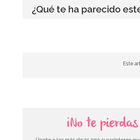
¿Qué te ha parecido est
Este ar
¡No te pierda
Únete a los más de 75.000 suscriptores q