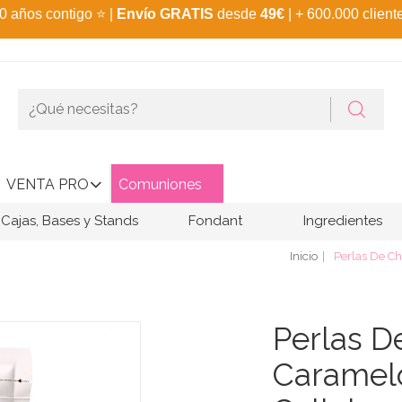
0 años contigo
⭐
|
Envío GRATIS
desde
49€
| + 600.000 client
VENTA PRO
Comuniones
Cajas, Bases y Stands
Fondant
Ingredientes
Inicio
Perlas De Ch
Perlas D
Caramelo