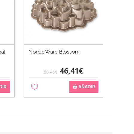
nal
Nordic Ware Blossom
Molde 
Calaba
46,41€
50,45€
DIR
AÑADIR