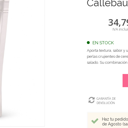
Callebau
34,7
IVA inclu
EN STOCK
Aporta textura, sabor y 
perlas crujientes de cer
salado. Su combinación
GARANTÍA DE
DEVOLUCIÓN
Haz tu pedido 
de Agosto (sal