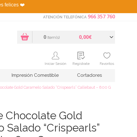
es felices
❤️
966 357 760
ATENCIÓN TELEFÓNICA
0
0,00€
Item(s)
Iniciar Sesión
Regístrate
Favoritos
Impresión Comestible
Cortadores
ocolate Gold Caramelo Salado “Crispearls” Callebaut – 800 G
e Chocolate Gold
 Salado “Crispearls”