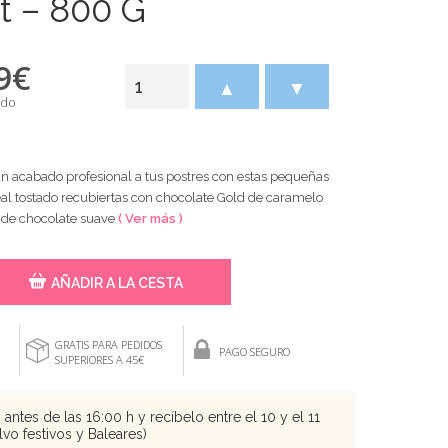
t – 800 G
9
€
▲
▼
ido
un acabado profesional a tus postres con estas pequeñas
eal tostado recubiertas con chocolate Gold de caramelo
 de chocolate suave
( Ver más )
AÑADIR A LA CESTA
GRATIS PARA PEDIDOS
PAGO SEGURO
SUPERIORES A 45€
antes de las 16:00 h y recíbelo entre el 10 y el 11
vo festivos y Baleares)