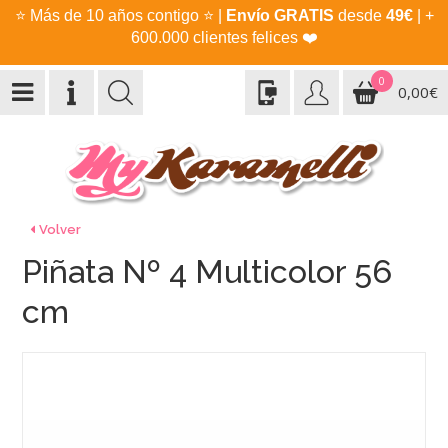
⭐
Más de 10 años contigo
⭐
|
Envío GRATIS
desde
49€
| +
600.000 clientes felices
❤️
0
0,00€
Volver
Piñata Nº 4 Multicolor 56
cm