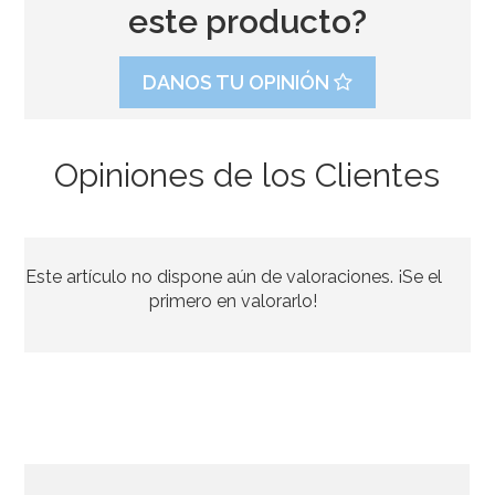
este producto?
DANOS TU OPINIÓN
Opiniones de los Clientes
Chupa Chups Party Mix 400 gr
Este artículo no dispone aún de valoraciones. ¡Se el
5,95€
primero en valorarlo!
AÑADIR