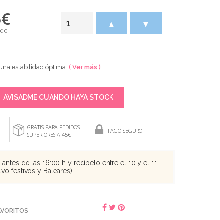
5
€
▲
▼
ido
 una estabilidad óptima.
( Ver más )
AVISADME CUANDO HAYA STOCK
GRATIS PARA PEDIDOS
PAGO SEGURO
SUPERIORES A 45€
antes de las 16:00 h y recíbelo entre el 10 y el 11
vo festivos y Baleares)
FAVORITOS