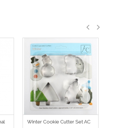
nal
Winter Cookie Cutter Set AC
Cupca
encant