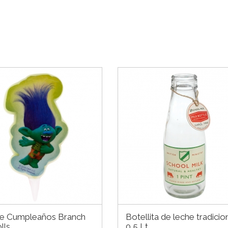
de Cumpleaños Branch
Botellita de leche tradicio
lls
0,5 Lt