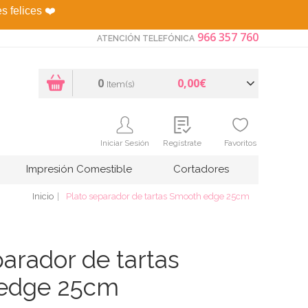
es felices
❤️
966 357 760
ATENCIÓN TELEFÓNICA
0
0,00€
Item(s)
Iniciar Sesión
Regístrate
Favoritos
Impresión Comestible
Cortadores
Inicio
Plato separador de tartas Smooth edge 25cm
parador de tartas
edge 25cm